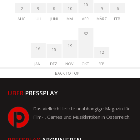
15
2
9
8
10
9
6
AUG.
JULI
JUNI
MAI
APR.
MÄRZ
FEB.
32
19
16
15
12
JAN.
DEZ.
NOV.
OKT.
SEP.
BACK TO TOP
ÜBER
PRESSPLAY
Das vielleicht letzte unabhängige Magazin für
Film- , Games und Musikkritiken in Österreich.