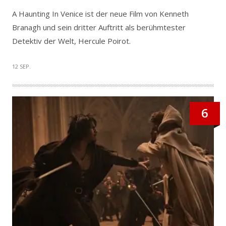
A Haunting In Venice ist der neue Film von Kenneth
Branagh und sein dritter Auftritt als berühmtester
Detektiv der Welt, Hercule Poirot.
12 SEP.
6