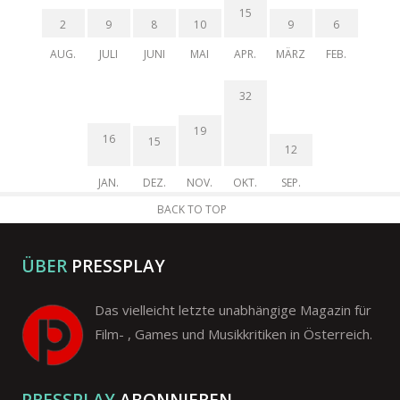
15
2
9
8
10
9
6
AUG.
JULI
JUNI
MAI
APR.
MÄRZ
FEB.
32
19
16
15
12
JAN.
DEZ.
NOV.
OKT.
SEP.
BACK TO TOP
ÜBER
PRESSPLAY
Das vielleicht letzte unabhängige Magazin für
Film- , Games und Musikkritiken in Österreich.