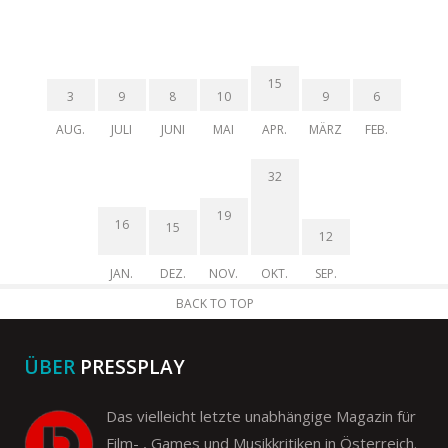
15
3
9
8
10
9
6
AUG.
JULI
JUNI
MAI
APR.
MÄRZ
FEB.
32
19
16
15
12
JAN.
DEZ.
NOV.
OKT.
SEP.
BACK TO TOP
ÜBER
PRESSPLAY
Das vielleicht letzte unabhängige Magazin für
Film- , Games und Musikkritiken in Österreich.