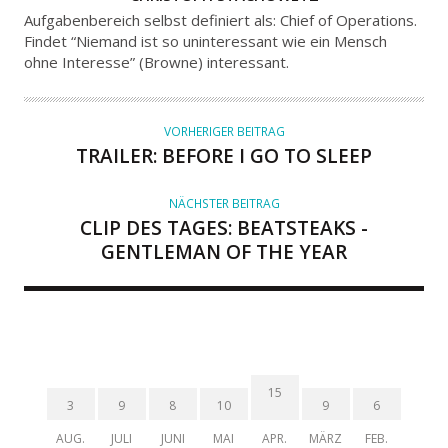
U
Aufgabenbereich selbst definiert als: Chief of Operations.
T
Findet “Niemand ist so uninteressant wie ein Mensch
ohne Interesse” (Browne) interessant.
O
R
VORHERIGER BEITRAG
TRAILER: BEFORE I GO TO SLEEP
NÄCHSTER BEITRAG
CLIP DES TAGES: BEATSTEAKS -
GENTLEMAN OF THE YEAR
15
3
9
8
10
9
6
AUG.
JULI
JUNI
MAI
APR.
MÄRZ
FEB.