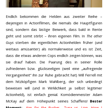
Endlich bekommen die Helden aus zweiter Reihe –
diejenigen in Actionfilmen, die niemals die Hauptfiguren
sind, sondern das lästige Beiwerk, dass bald in Rente
geht und somit stirbt – ihren eigenen Film. In
The other
Guys
sterben die eigentlichen Actionhelden früher (und
weitaus amüsanter) als normalerweise und es ist Zeit,
dass die etwas anderen Cops endlich zeigen können, was
sie drauf haben. Die Paarung des in seiner Rolle
zufriedenen bzw. glückseeligen (weil eine „aufregende
Vergangenheit“ ihn zur Ruhe gebracht hat) Will Ferrell mit
dem hitzköpfigen Mark Wahlberg, der sich unbedingt
beweisen will (und in Wirklichkeit ja selbst legitimer
Actionheld), ist einfach genial. Komödienmeister Adam
McKay auf dem Höhepunkt seines Schaffens!
Bester
Moment:
„
Aim for the Bushes
„
.
Tuna vs. Lion
.
How I