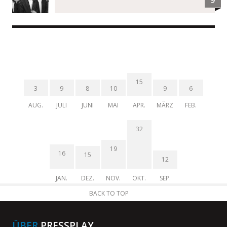
15
3
9
8
10
9
6
AUG.
JULI
JUNI
MAI
APR.
MÄRZ
FEB.
32
19
16
15
12
JAN.
DEZ.
NOV.
OKT.
SEP.
BACK TO TOP
ÜBER
PRESSPLAY