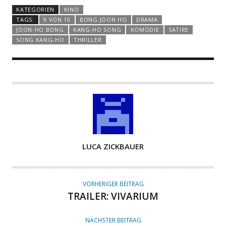
KATEGORIEN
KINO
TAGS:
9 VON 10
BONG JOON HO
DRAMA
JOON-HO BONG
KANG-HO SONG
KOMÖDIE
SATIRE
SONG KANG-HO
THRILLER
A
LUCA ZICKBAUER
U
T
O
VORHERIGER BEITRAG
R
TRAILER: VIVARIUM
NÄCHSTER BEITRAG