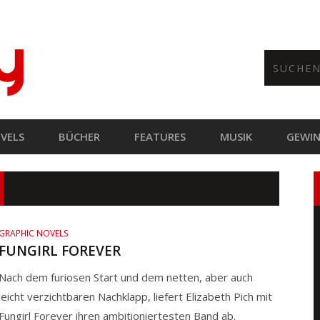
VELS
BÜCHER
FEATURES
MUSIK
GEWIN
GRAPHIC NOVELS
FUNGIRL FOREVER
Nach dem furiosen Start und dem netten, aber auch
leicht verzichtbaren Nachklapp, liefert Elizabeth Pich mit
Fungirl Forever ihren ambitioniertesten Band ab.