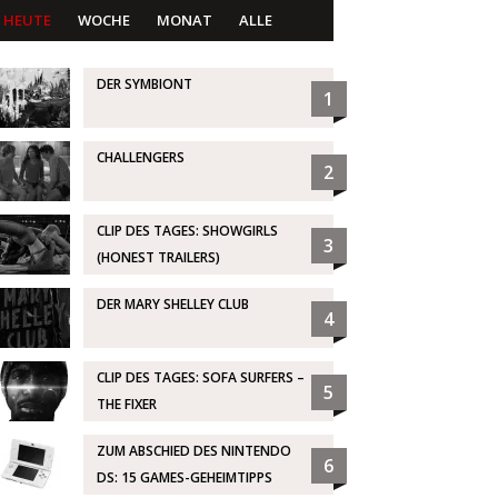
HEUTE
WOCHE
MONAT
ALLE
DER SYMBIONT
1
CHALLENGERS
2
CLIP DES TAGES: SHOWGIRLS
3
(HONEST TRAILERS)
DER MARY SHELLEY CLUB
4
CLIP DES TAGES: SOFA SURFERS –
5
THE FIXER
ZUM ABSCHIED DES NINTENDO
6
DS: 15 GAMES-GEHEIMTIPPS