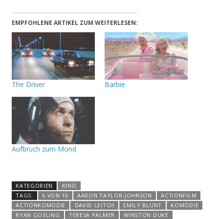
EMPFOHLENE ARTIKEL ZUM WEITERLESEN:
The Driver
Barbie
Aufbruch zum Mond
KATEGORIEN
KINO
TAGS:
6 VON 10
AARON TAYLOR-JOHNSON
ACTIONFILM
ACTIONKOMÖDIE
DAVID LEITCH
EMILY BLUNT
KOMÖDIE
RYAN GOSLING
TERESA PALMER
WINSTON DUKE