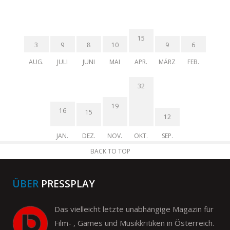
15
3
9
8
10
9
6
AUG.
JULI
JUNI
MAI
APR.
MÄRZ
FEB.
32
19
16
15
12
JAN.
DEZ.
NOV.
OKT.
SEP.
BACK TO TOP
ÜBER
PRESSPLAY
Das vielleicht letzte unabhängige Magazin für
Film- , Games und Musikkritiken in Österreich.