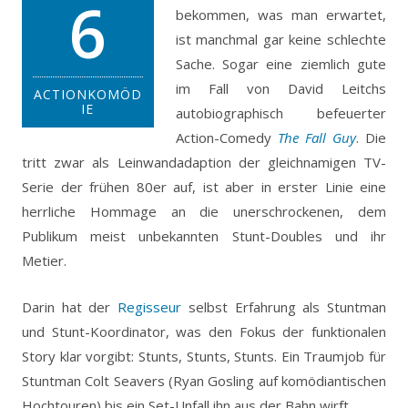
6
bekommen, was man erwartet,
ist manchmal gar keine schlechte
Sache. Sogar eine ziemlich gute
im Fall von David Leitchs
ACTIONKOMÖD
IE
autobiographisch befeuerter
Action-Comedy
The Fall Guy
.
Die
tritt zwar als Leinwandadaption der gleichnamigen TV-
Serie der frühen 80er auf, ist aber in erster Linie eine
herrliche Hommage an die unerschrockenen, dem
Publikum meist unbekannten Stunt-Doubles und ihr
Metier.
Darin hat der
Regisseur
selbst Erfahrung als Stuntman
und Stunt-Koordinator, was den Fokus der funktionalen
Story klar vorgibt: Stunts, Stunts, Stunts. Ein Traumjob für
Stuntman Colt Seavers (Ryan Gosling auf komödiantischen
Hochtouren) bis ein Set-Unfall ihn aus der Bahn wirft.