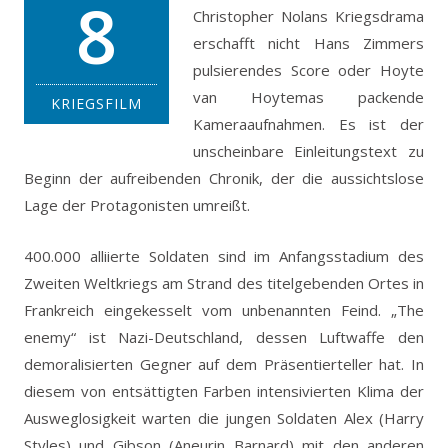
8
Christopher Nolans Kriegsdrama
erschafft nicht Hans Zimmers
pulsierendes Score oder Hoyte
van Hoytemas packende
KRIEGSFILM
Kameraaufnahmen. Es ist der
unscheinbare Einleitungstext zu
Beginn der aufreibenden Chronik, der die aussichtslose
Lage der Protagonisten umreißt.
400.000 alliierte Soldaten sind im Anfangsstadium des
Zweiten Weltkriegs am Strand des titelgebenden Ortes in
Frankreich eingekesselt vom unbenannten Feind. „The
enemy“ ist Nazi-Deutschland, dessen Luftwaffe den
demoralisierten Gegner auf dem Präsentierteller hat. In
diesem von entsättigten Farben intensivierten Klima der
Ausweglosigkeit warten die jungen Soldaten Alex (Harry
Styles) und Gibson (Aneurin Barnard) mit den anderen