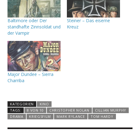
Baltimore oder Der
Steiner – Das eiserne
standhafte Zinnsoldat und
Kreuz
der Vampir
Major Dundee – Sierra
Charriba
KATEGORIEN
KINO
TAGS:
8 VON 10
CHRISTOPHER NOLAN
CILLIAN MURPHY
DRAMA
KRIEGSFILM
MARK RYLANCE
TOM HARDY