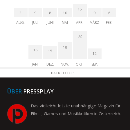
15
3
9
8
10
9
6
AUG.
JULI
JUNI
MAI
APR.
MÄRZ
FEB.
32
19
16
15
12
JAN.
DEZ.
NOV.
OKT.
SEP.
BACK TO TOP
ÜBER
PRESSPLAY
Das vielleicht letzte unabhängige Magazin für
Film- , Games und Musikkritiken in Österreich.