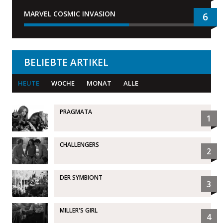
MARVEL COSMIC INVASION
6
BELIEBTE ARTIKEL
HEUTE
WOCHE
MONAT
ALLE
PRAGMATA
1
CHALLENGERS
2
DER SYMBIONT
3
MILLER'S GIRL
4