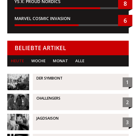
YS X: PROUD NORDICS
8
MARVEL COSMIC INVASION
6
BELIEBTE ARTIKEL
HEUTE
WOCHE
MONAT
ALLE
DER SYMBIONT
1
CHALLENGERS
2
JAGDSAISON
3