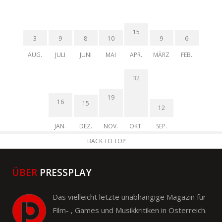
15
3
9
8
10
9
6
AUG.
JULI
JUNI
MAI
APR.
MÄRZ
FEB.
32
19
16
15
12
JAN.
DEZ.
NOV.
OKT.
SEP.
BACK TO TOP
ÜBER
PRESSPLAY
Das vielleicht letzte unabhängige Magazin für
Film- , Games und Musikkritiken in Österreich.