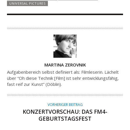
UNIVERSAL PICTURES
A
MARTINA ZEROVNIK
U
Aufgabenbereich selbst definiert als: Filmleserin. Lächelt
T
über “Oh diese Technik [Film] ist sehr entwicklungsfähig,
fast reif zur Kunst” (Döblin).
O
R
VORHERIGER BEITRAG
KONZERTVORSCHAU: DAS FM4-
GEBURTSTAGSFEST