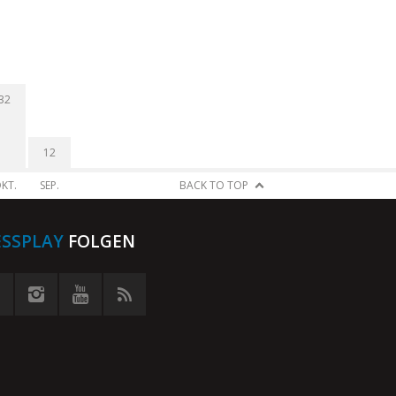
32
12
KT.
SEP.
BACK TO TOP
ESSPLAY
FOLGEN