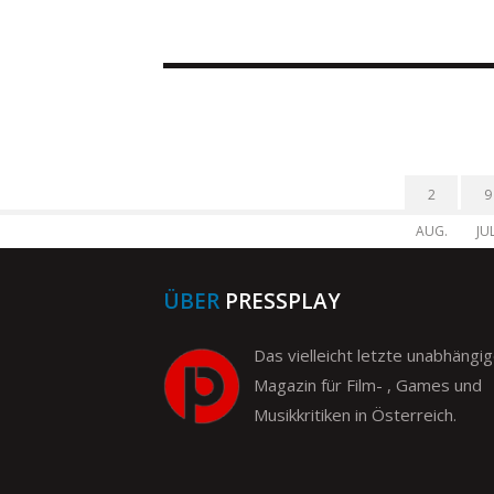
2
9
AUG.
JUL
ÜBER
PRESSPLAY
Das vielleicht letzte unabhängi
Magazin für Film- , Games und
Musikkritiken in Österreich.