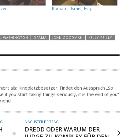
izer
Roman J. Israel, Esq.
L WASHINGTON
DRAMA
JOHN GOODMAN
KELLY REILLY
iert als: Kinoplatzbesetzer. Findet den Ausspruch „So
 if you start taking things seriously, it is the end of you”
hmend.
AG
NÄCHSTER BEITRAG
H
DREDD ODER WARUM DER
JUDGE ZU KOMPLEX FÜR DEN