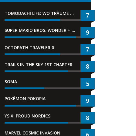
TOMODACHI LIFE: WO TRÄUME WAHR WERDEN
7
SUPER MARIO BROS. WONDER + GEMEINSAM IM BELLABEL-PARK
9
OCTOPATH TRAVELER 0
7
TRAILS IN THE SKY 1ST CHAPTER
8
SOMA
5
POKÉMON POKOPIA
9
YS X: PROUD NORDICS
8
MARVEL COSMIC INVASION
6