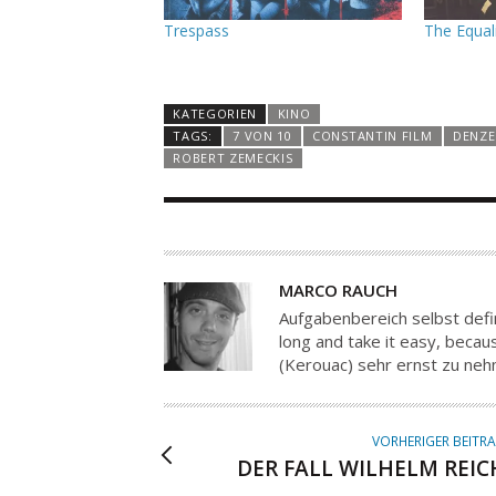
Trespass
The Equal
KATEGORIEN
KINO
TAGS:
7 VON 10
CONSTANTIN FILM
DENZE
ROBERT ZEMECKIS
A
MARCO RAUCH
U
Aufgabenbereich selbst defin
T
long and take it easy, because
(Kerouac) sehr ernst zu ne
O
R
VORHERIGER BEITR
DER FALL WILHELM REIC