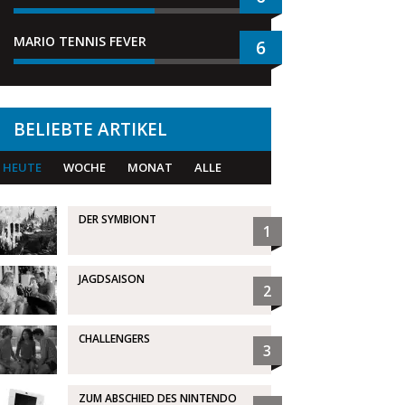
MARIO TENNIS FEVER
6
BELIEBTE ARTIKEL
HEUTE
WOCHE
MONAT
ALLE
DER SYMBIONT
1
JAGDSAISON
2
CHALLENGERS
3
ZUM ABSCHIED DES NINTENDO