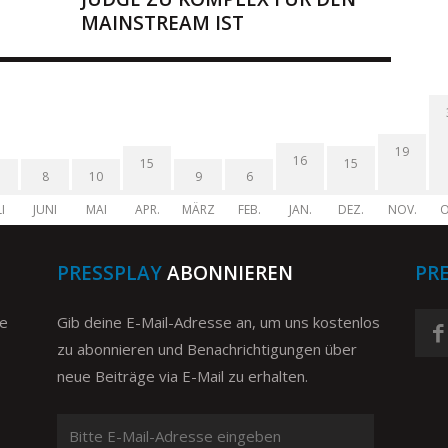
MAINSTREAM IST
19
16
15
15
8
10
9
6
I
JUNI
MAI
APR.
MÄRZ
FEB.
JAN.
DEZ.
NOV.
O
PRESSPLAY
ABONNIEREN
PR
ge
Gib deine E-Mail-Adresse an, um uns kostenlos
zu abonnieren und Benachrichtigungen über
neue Beiträge via E-Mail zu erhalten.
Bitte