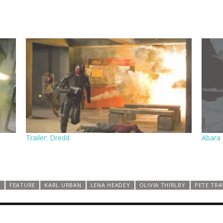
Trailer: Dredd
Abara
D
FEATURE
KARL URBAN
LENA HEADEY
OLIVIA THIRLBY
PETE TRA