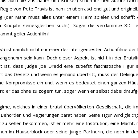
mals auch die Zuschauer und Kritiker) schon für den Autor? Doch
Regie von Pete Travis ist nämlich überraschend gut und originell.
ung (der Mann muss alles unter einem Helm spielen und schafft 
em Kinojahr seinesgleichen sucht). Sogar die verdammte 3D-Tech
ammt geiler Actionfilm!
edd
ist nämlich nicht nur einer der intelligentesten Actionfilme der 
ngenehm sein kann. Doch dieser Aspekt ist nicht in der Brutal
t ist, dass Judge Joe Dredd eine zutiefst faschistische Figur 
iert das Gesetz und wenn es jemand übertritt, muss der Delinq
eine Kompromisse ein und, wenn es bedeutet einen ganzen Häus
ird er das ohne zu zögern tun, sogar wenn er selbst dabei drauf
ime, welches in einer brutal übervölkerten Gesellschaft, die im B
ie Behörden und Regierungen parat haben. Seine Figur wird gleich
t zu sehen bekommen, ist er mehr eine Institution, eine Macht,
en im Häuserblock oder seine junge Partnerin, die noch in de