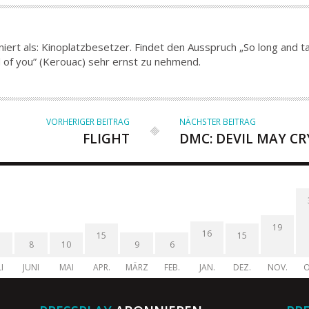
iert als: Kinoplatzbesetzer. Findet den Ausspruch „So long and tak
end of you” (Kerouac) sehr ernst zu nehmend.
VORHERIGER BEITRAG
NÄCHSTER BEITRAG
FLIGHT
DMC: DEVIL MAY CR
19
16
15
15
8
10
9
6
I
JUNI
MAI
APR.
MÄRZ
FEB.
JAN.
DEZ.
NOV.
O