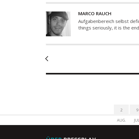
A
MARCO RAUCH
U
Aufgabenbereich selbst defin
T
things seriously, it is the 
O
R
2
9
AUG.
JUL