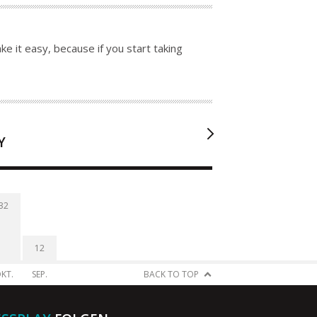
e it easy, because if you start taking
Y
32
12
KT.
SEP.
BACK TO TOP