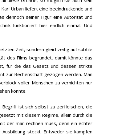
 all diese Gründe, so möglich sie auch sein
 Karl Urban liefert eine beeindruckende und
es dennoch seiner Figur eine Autorität und
nik funktioniert hier endlich einmal. Und
letzten Zeit, sondern gleichzeitig auf subtile
ität des Films begründet, damit könnte das
ist, für die das Gesetz und dessen strikte
uent zur Rechenschaft gezogen werden. Man
erblock voller Menschen zu vernichten nur
gehen könnte.
egriff ist sich selbst zu zerfleischen, die
gesetzt mit diesem Regime, allein durch die
 mit der man rechnen muss, denn ein echter
r Ausbildung steckt. Entweder sie kämpfen