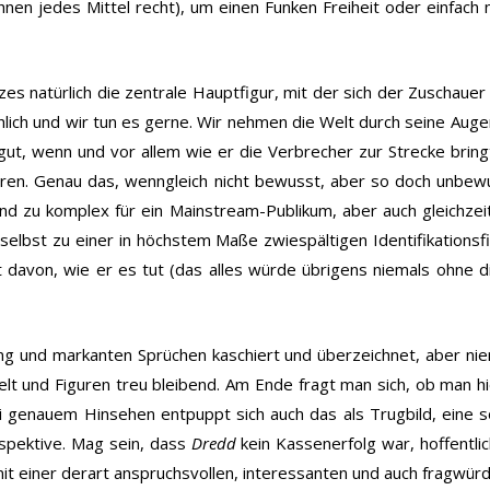
hnen jedes Mittel recht), um einen Funken Freiheit oder einfach n
zes natürlich die zentrale Hauptfigur, mit der sich der Zuschauer
hlich und wir tun es gerne. Wir nehmen die Welt durch seine Augen
 gut, wenn und vor allem wie er die Verbrecher zur Strecke bring
ären. Genau das, wenngleich nicht bewusst, aber so doch unbew
nd zu komplex für ein Mainstream-Publikum, aber auch gleichzei
elbst zu einer in höchstem Maße zwiespältigen Identifikationsfi
rt davon, wie er es tut (das alles würde übrigens niemals ohne
ng und markanten Sprüchen kaschiert und überzeichnet, aber niema
lt und Figuren treu bleibend. Am Ende fragt man sich, ob man h
ei genauem Hinsehen entpuppt sich auch das als Trugbild, eine s
rspektive.
Mag sein, dass
Dredd
kein Kassenerfolg war, hoffentlich
 mit einer derart anspruchsvollen, interessanten und auch fragwürd