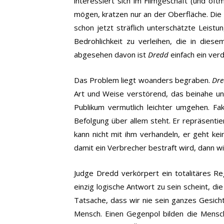
interessiert sich im Filmgeschäft (und oft
mögen, kratzen nur an der Oberfläche. Die 
schon jetzt sträflich unterschätzte Leist
Bedrohlichkeit zu verleihen, die in dies
abgesehen davon ist
Dredd
einfach ein verd
Das Problem liegt woanders begraben.
Dr
Art und Weise verstörend, das beinahe una
Publikum vermutlich leichter umgehen. Fak
Befolgung über allem steht. Er repräsent
kann nicht mit ihm verhandeln, er geht k
damit ein Verbrecher bestraft wird, dann w
Judge Dredd verkörpert ein totalitäres Reg
einzig logische Antwort zu sein scheint, d
Tatsache, dass wir nie sein ganzes Gesich
Mensch. Einen Gegenpol bilden die Mensch