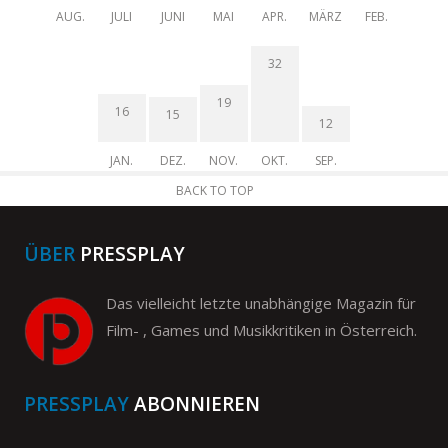
AUG.
JULI
JUNI
MAI
APR.
MÄRZ
FEB.
32
19
16
15
12
JAN.
DEZ.
NOV.
OKT.
SEP.
BACK TO TOP
ÜBER
PRESSPLAY
Das vielleicht letzte unabhängige Magazin für
Film- , Games und Musikkritiken in Österreich.
PRESSPLAY
ABONNIEREN