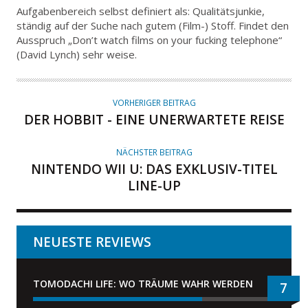
U
Aufgabenbereich selbst definiert als: Qualitätsjunkie,
T
ständig auf der Suche nach gutem (Film-) Stoff. Findet den
Ausspruch „Don’t watch films on your fucking telephone“
O
(David Lynch) sehr weise.
R
VORHERIGER BEITRAG
DER HOBBIT - EINE UNERWARTETE REISE
NÄCHSTER BEITRAG
NINTENDO WII U: DAS EXKLUSIV-TITEL
LINE-UP
NEUESTE REVIEWS
TOMODACHI LIFE: WO TRÄUME WAHR WERDEN
7