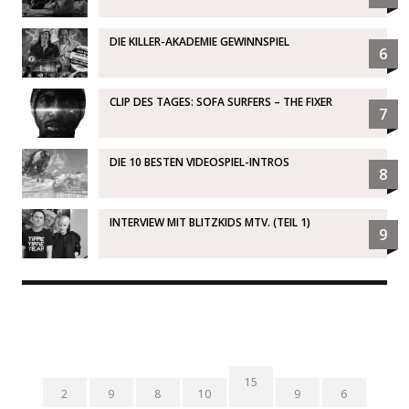
DIE KILLER-AKADEMIE GEWINNSPIEL
6
CLIP DES TAGES: SOFA SURFERS – THE FIXER
7
DIE 10 BESTEN VIDEOSPIEL-INTROS
8
INTERVIEW MIT BLITZKIDS MTV. (TEIL 1)
9
15
2
9
8
10
9
6