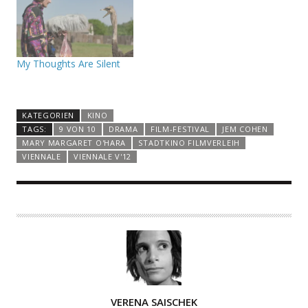
My Thoughts Are Silent
KATEGORIEN
KINO
TAGS:
9 VON 10
DRAMA
FILM-FESTIVAL
JEM COHEN
MARY MARGARET O'HARA
STADTKINO FILMVERLEIH
VIENNALE
VIENNALE V'12
A
VERENA SAISCHEK