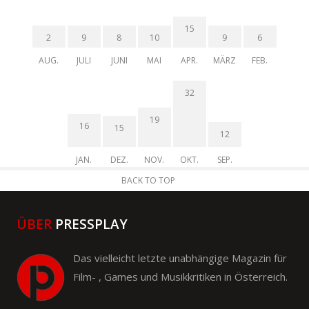
15
2
9
8
10
9
6
AUG.
JULI
JUNI
MAI
APR.
MÄRZ
FEB.
32
19
16
15
12
JAN.
DEZ.
NOV.
OKT.
SEP.
BACK TO TOP
ÜBER
PRESSPLAY
Das vielleicht letzte unabhängige Magazin für
Film- , Games und Musikkritiken in Österreich.