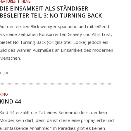
FEATURES
FILME
DIE EINSAMKEIT ALS STÄNDIGER
BEGLEITER TEIL 3: NO TURNING BACK
Auf den ersten Blick weniger spannend und mitreißend
als seine zeitnahen Konkurrenten Gravity und All is Lost,
bietet No Turning Back (Originaltitel: Locke) jedoch ein
Bild des wahren Ausmaßes an Einsamkeit des modernen
Menschen.
11 JULI
KINO
KIND 44
Kind 44 erzählt die Tat eines Serienmörders, der kein
Mörder sein darf, denn da ist diese eine propagierte und
allumfassende Annahme: “Im Paradies gibt es keinen