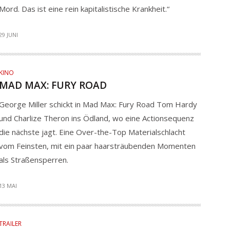
Mord. Das ist eine rein kapitalistische Krankheit.“
29 JUNI
KINO
MAD MAX: FURY ROAD
George Miller schickt in Mad Max: Fury Road Tom Hardy
und Charlize Theron ins Ödland, wo eine Actionsequenz
die nächste jagt. Eine Over-the-Top Materialschlacht
vom Feinsten, mit ein paar haarsträubenden Momenten
als Straßensperren.
13 MAI
TRAILER