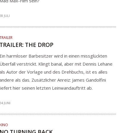
Mad Max-Film sein?
28 JULI
TRAILER
TRAILER: THE DROP
Ein harmloser Barbesitzer wird in einen missglückten
Überfall verstrickt. Klingt banal, aber mit Dennis Lehane
als Autor der Vorlage und des Drehbuchs, ist es alles
andere als das. Zusätzlicher Anreiz: James Gandolfini
liefert hier seinen letzten Leinwandauftritt ab.
24 JUNI
KINO
NO TURNING BACK