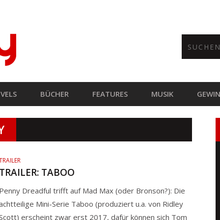
VELS
BÜCHER
FEATURES
MUSIK
GEWIN
Y
TRAILER
TRAILER: TABOO
Penny Dreadful trifft auf Mad Max (oder Bronson?): Die
achtteilige Mini-Serie Taboo (produziert u.a. von Ridley
Scott) erscheint zwar erst 2017, dafür können sich Tom