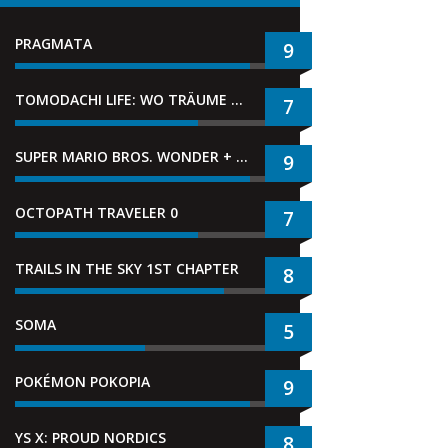
PRAGMATA
9
TOMODACHI LIFE: WO TRÄUME WAHR WERDEN
7
SUPER MARIO BROS. WONDER + GEMEINSAM IM BELLABEL-PARK
9
OCTOPATH TRAVELER 0
7
TRAILS IN THE SKY 1ST CHAPTER
8
SOMA
5
POKÉMON POKOPIA
9
YS X: PROUD NORDICS
8