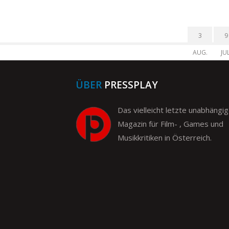
3
9
AUG.
JUL
ÜBER
PRESSPLAY
Das vielleicht letzte unabhängi
Magazin für Film- , Games und
Musikkritiken in Österreich.