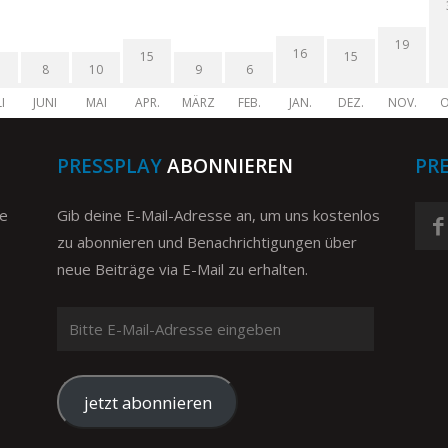
19
16
15
15
8
10
9
6
I
JUNI
MAI
APR.
MÄRZ
FEB.
JAN.
DEZ.
NOV.
O
PRESSPLAY
ABONNIEREN
PR
ge
Gib deine E-Mail-Adresse an, um uns kostenlos
zu abonnieren und Benachrichtigungen über
neue Beiträge via E-Mail zu erhalten.
Bitte
E-
Mail-
Adresse
jetzt abonnieren
eingeben