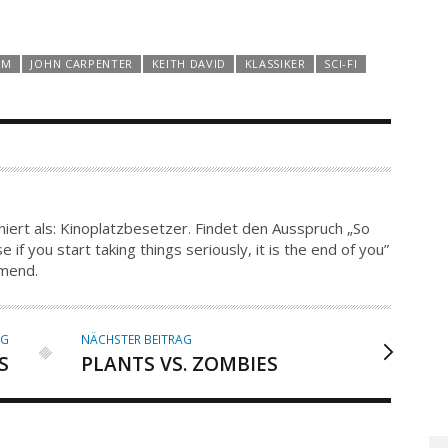
UM
JOHN CARPENTER
KEITH DAVID
KLASSIKER
SCI-FI
iert als: Kinoplatzbesetzer. Findet den Ausspruch „So
 if you start taking things seriously, it is the end of you”
hmend.
AG
NÄCHSTER BEITRAG
S
PLANTS VS. ZOMBIES