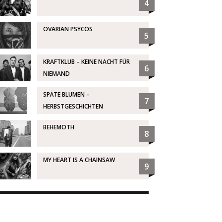
4
OVARIAN PSYCOS
5
KRAFTKLUB – KEINE NACHT FÜR
6
NIEMAND
SPÄTE BLUMEN –
7
HERBSTGESCHICHTEN
BEHEMOTH
8
MY HEART IS A CHAINSAW
9