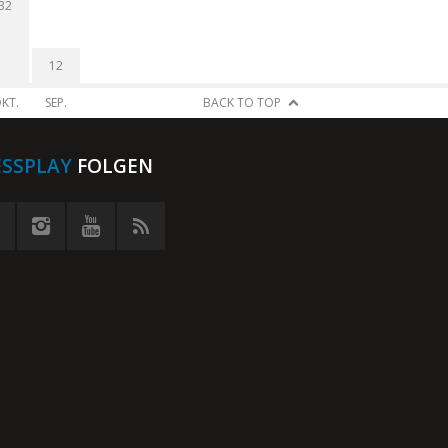
32
12
KT.
SEP.
BACK TO TOP
ESSPLAY
FOLGEN