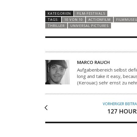
KATEGORIEN
FILM-FESTIVALS
TAGS:
10 VON 10
ACTIONFILM
FILMMUSE
THRILLER
UNIVERSAL PICTURES
A
MARCO RAUCH
U
Aufgabenbereich selbst defin
T
long and take it easy, because
(Kerouac) sehr ernst zu ne
O
R
VORHERIGER BEITR
127 HOUR