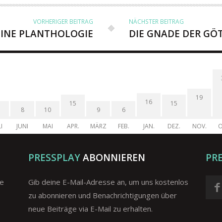
VORHERIGER BEITRAG
NÄCHSTER BEITRAG
EINE PLANTHOLOGIE
DIE GNADE DER GÖ
19
16
15
15
8
10
9
6
I
JUNI
MAI
APR.
MÄRZ
FEB.
JAN.
DEZ.
NOV.
O
PRESSPLAY
ABONNIEREN
PR
ge
Gib deine E-Mail-Adresse an, um uns kostenlos
zu abonnieren und Benachrichtigungen über
neue Beiträge via E-Mail zu erhalten.