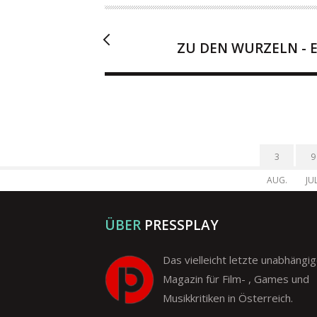
R
ZU DEN WURZELN - 
3
9
AUG.
JUL
ÜBER
PRESSPLAY
Das vielleicht letzte unabhängi
Magazin für Film- , Games und
Musikkritiken in Österreich.