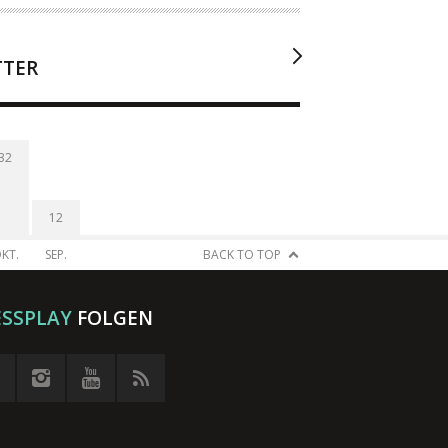
TTER
32
12
KT.
SEP.
BACK TO TOP
ESSPLAY
FOLGEN