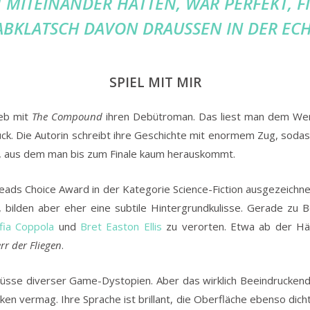
 MITEINANDER HATTEN, WAR PERFEKT, F
ABKLATSCH DAVON DRAUSSEN IN DER ECH
SPIEL MIT MIR
ieb mit
The Compound
ihren Debütroman. Das liest man dem Werk 
ck. Die Autorin schreibt ihre Geschichte mit enormem Zug, sodas
, aus dem man bis zum Finale kaum herauskommt.
ads Choice Award in der Kategorie Science-Fiction ausgezeichnet,
 bilden aber eher eine subtile Hintergrundkulisse. Gerade zu 
fia Coppola
und
Bret Easton Ellis
zu verorten. Etwa ab der Hälf
rr der Fliegen
.
inflüsse diverser Game-Dystopien. Aber das wirklich Beeindrucken
en vermag. Ihre Sprache ist brillant, die Oberfläche ebenso dich