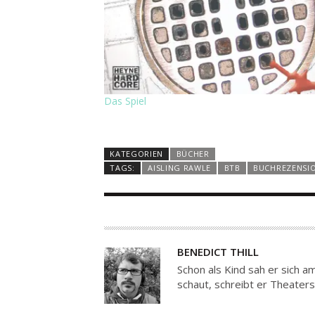
Das Spiel
KATEGORIEN
BÜCHER
TAGS:
AISLING RAWLE
BTB
BUCHREZENSI
A
BENEDICT THILL
U
Schon als Kind sah er sich 
T
schaut, schreibt er Theaters
O