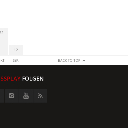
32
12
KT.
SEP.
BACK TO TOP
ESSPLAY
FOLGEN