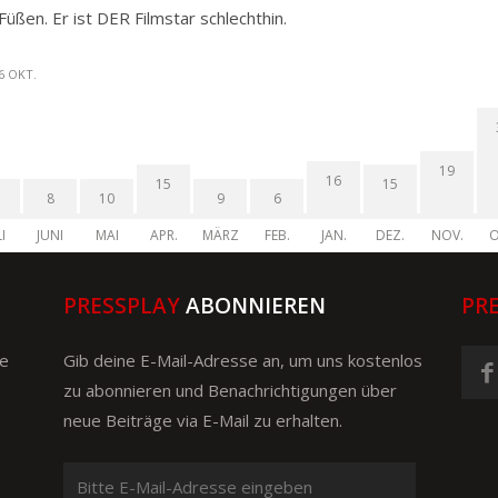
Füßen. Er ist DER Filmstar schlechthin.
6 OKT.
19
16
15
15
8
10
9
6
I
JUNI
MAI
APR.
MÄRZ
FEB.
JAN.
DEZ.
NOV.
O
PRESSPLAY
ABONNIEREN
PR
ge
Gib deine E-Mail-Adresse an, um uns kostenlos
zu abonnieren und Benachrichtigungen über
neue Beiträge via E-Mail zu erhalten.
Bitte