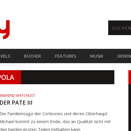
VELS
BÜCHER
FEATURES
MUSIK
GEWIN
POLA
WEEKEND WATCHLIST
DER PATE III
Die Familiensaga der Corleones und deren Oberhaupt
Michael kommt zu einem Ende, das an Qualität nicht mit
den beiden ersten Teilen mithalten kann.