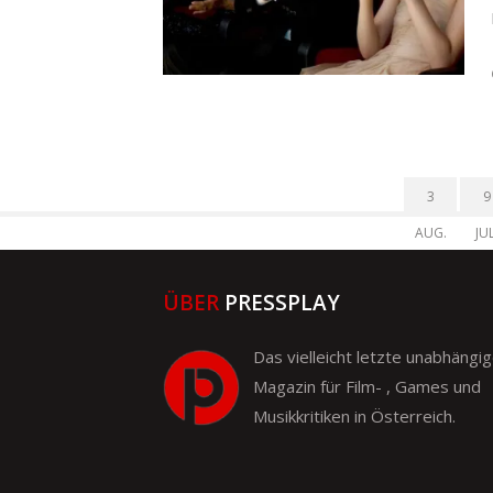
3
9
AUG.
JUL
ÜBER
PRESSPLAY
Das vielleicht letzte unabhängi
Magazin für Film- , Games und
Musikkritiken in Österreich.