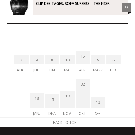
CLIP DES TAGES: SOFA SURFERS – THE FIXER
9
15
2
9
8
10
9
6
AUG.
JULI
JUNI
MAI
APR.
MÄRZ
FEB.
32
19
16
15
12
JAN.
DEZ.
NOV.
OKT.
SEP.
BACK TO TOP