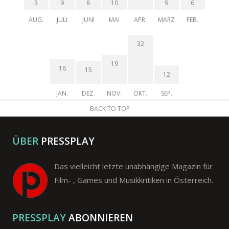
3
9
8
10
9
6
AUG.
JULI
JUNI
MAI
APR.
MÄRZ
FEB.
32
19
16
15
12
JAN.
DEZ.
NOV.
OKT.
SEP.
BACK TO TOP
ÜBER
PRESSPLAY
Das vielleicht letzte unabhängige Magazin für
Film- , Games und Musikkritiken in Österreich.
PRESSPLAY
ABONNIEREN