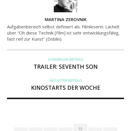
A
MARTINA ZEROVNIK
U
Aufgabenbereich selbst definiert als: Filmleserin. Lächelt
T
über “Oh diese Technik [Film] ist sehr entwicklungsfähig,
fast reif zur Kunst” (Döblin).
O
R
VORHERIGER BEITRAG
TRAILER: SEVENTH SON
NÄCHSTER BEITRAG
KINOSTARTS DER WOCHE
15