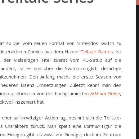
at so viel vom neuen Format von Nintendos Switch zu
ie interaktiven Comics aus dem Hause
Telltale Games
.
Ist
er vielseitigen Titel zuerst vom PC-Setup auf die
ndert, ist es nun über die Switch möglich, derartige
 mitzunehmen. Den Anfang macht die erste Season von
 neueren Lizenz-Umsetzungen. Zuletzt kennt man den
Videospielbereich von der hochprämierten
Arkham
-Reihe
,
tvoll inszeniert hat.
 eher auf irrwitziger Action lag, besinnt sich die Telltale-
es Charakters zurück. Man spielt eine
Batman
-Figur die
tion-Einlagen gibt es zwar zur Genüge, doch im Zentrum