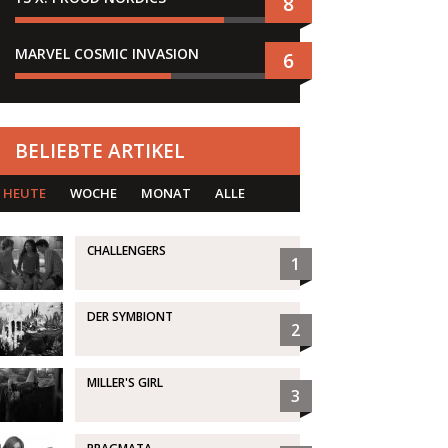
8
MARVEL COSMIC INVASION
6
BELIEBTE ARTIKEL
HEUTE
WOCHE
MONAT
ALLE
CHALLENGERS
1
DER SYMBIONT
2
MILLER'S GIRL
3