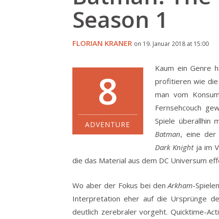
Season 1
FLORIAN KRANER
on 19. Januar 2018 at 15:00
Kaum ein Genre h
8
profitieren wie d
man vom Konsum d
Fernsehcouch gewa
Spiele überallhin
ADVENTURE
Batman
, eine der
Dark Knight
ja im 
die das Material aus dem DC Universum effek
Wo aber der Fokus bei den
Arkham
-Spielen
Interpretation eher auf die Ursprünge d
deutlich zerebraler vorgeht. Quicktime-Ac