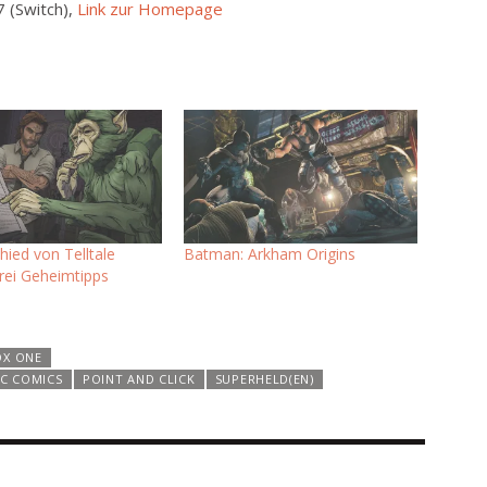
7 (Switch),
Link zur Homepage
ied von Telltale
Batman: Arkham Origins
ei Geheimtipps
OX ONE
C COMICS
POINT AND CLICK
SUPERHELD(EN)