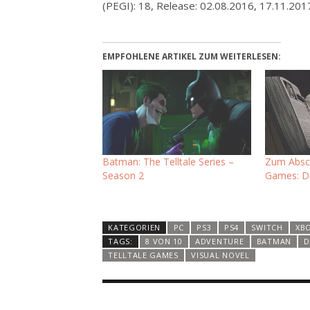
(PEGI): 18, Release: 02.08.2016, 17.11.201
EMPFOHLENE ARTIKEL ZUM WEITERLESEN:
Batman: The Telltale Series –
Zum Absch
Season 2
Games: Dr
KATEGORIEN
PC
PS3
PS4
SWITCH
XB
TAGS:
8 VON 10
ADVENTURE
BATMAN
D
TELLTALE GAMES
VISUAL NOVEL