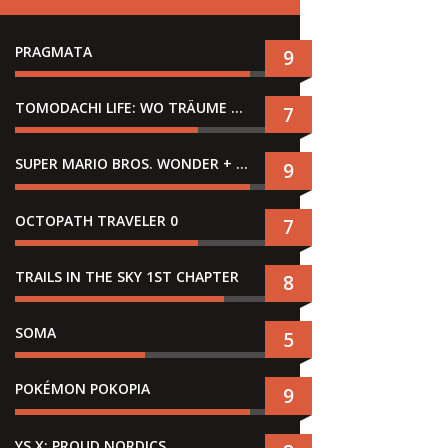
PRAGMATA
9
TOMODACHI LIFE: WO TRÄUME WAHR WERDEN
7
SUPER MARIO BROS. WONDER + GEMEINSAM IM BELLABEL-PARK
9
OCTOPATH TRAVELER 0
7
TRAILS IN THE SKY 1ST CHAPTER
8
SOMA
5
POKÉMON POKOPIA
9
YS X: PROUD NORDICS