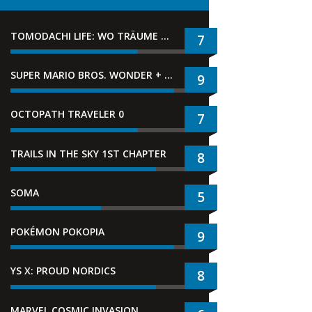
TOMODACHI LIFE: WO TRÄUME WAHR WERDEN
7
SUPER MARIO BROS. WONDER + GEMEINSAM IM BELLABEL-PARK
9
OCTOPATH TRAVELER 0
7
TRAILS IN THE SKY 1ST CHAPTER
8
SOMA
5
POKÉMON POKOPIA
9
YS X: PROUD NORDICS
8
MARVEL COSMIC INVASION