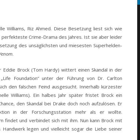
le Williams, Riz Ahmed. Diese Besetzung liest sich wie
s perfekteste Crime-Drama des Jahres. Ist sie aber leider
Besetzung des unsäglichsten und miesesten Superhelden-
Venom
.
r Eddie Brock (Tom Hardy) wittert einen Skandal in der
 „Life Foundation“ unter der Führung von Dr. Carlton
ich den falschen Feind ausgesucht. Innerhalb kürzester
elle Williams). Ein halbes Jahr später fristet Brock ein
Chance, den Skandal bei Drake doch noch aufzulösen. Er
Aktion in der Forschungsstation mehr als er wollte.
 findet und verbindet sich mit ihm. Nun kann Brock mit
Handwerk legen und vielleicht sogar die Liebe seiner