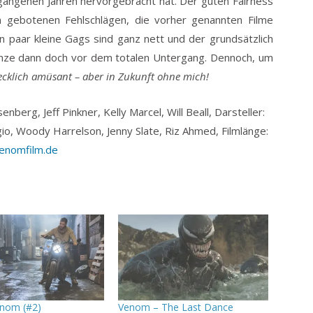
gangenen Jahren hervorgebracht hat. Der guten Fairness
n gebotenen Fehlschlägen, die vorher genannten Filme
in paar kleine Gags sind ganz nett und der grundsätzlich
Ganze dann doch vor dem totalen Untergang. Dennoch, um
ecklich amüsant – aber in Zukunft ohne mich!
berg, Jeff Pinkner, Kelly Marcel, Will Beall, Darsteller:
gio, Woody Harrelson, Jenny Slate, Riz Ahmed, Filmlänge:
enomfilm.de
enom (#2)
Venom – The Last Dance