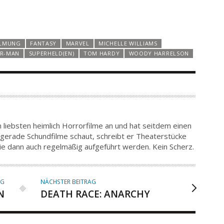
ILMUNG
FANTASY
MARVEL
MICHELLE WILLIAMS
ER-MAN
SUPERHELD(EN)
TOM HARDY
WOODY HARRELSON
m liebsten heimlich Horrorfilme an und hat seitdem einen
gerade Schundfilme schaut, schreibt er Theaterstücke
die dann auch regelmäßig aufgeführt werden. Kein Scherz.
AG
NÄCHSTER BEITRAG
N
DEATH RACE: ANARCHY