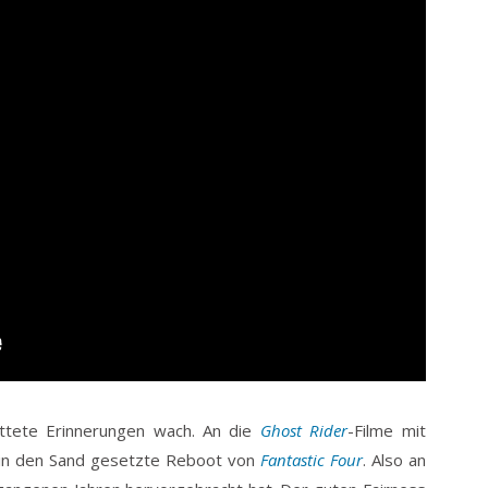
üttete Erinnerungen wach. An die
Ghost Rider
-Filme mit
g in den Sand gesetzte Reboot von
Fantastic Four
. Also an