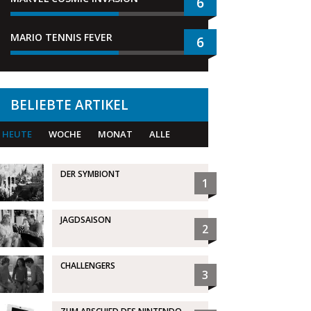
6
MARIO TENNIS FEVER
6
BELIEBTE ARTIKEL
HEUTE
WOCHE
MONAT
ALLE
DER SYMBIONT
1
JAGDSAISON
2
CHALLENGERS
3