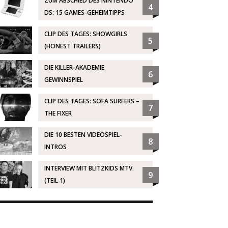
ZUM ABSCHIED DES NINTENDO
4
DS: 15 GAMES-GEHEIMTIPPS
CLIP DES TAGES: SHOWGIRLS
5
(HONEST TRAILERS)
DIE KILLER-AKADEMIE
6
GEWINNSPIEL
CLIP DES TAGES: SOFA SURFERS –
7
THE FIXER
DIE 10 BESTEN VIDEOSPIEL-
8
INTROS
INTERVIEW MIT BLITZKIDS MTV.
9
(TEIL 1)