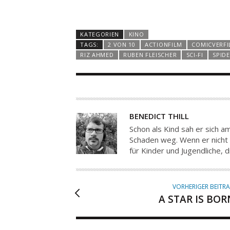
KATEGORIEN
KINO
TAGS:
2 VON 10
ACTIONFILM
COMICVERF
RIZ AHMED
RUBEN FLEISCHER
SCI-FI
SPID
A
BENEDICT THILL
U
Schon als Kind sah er sich a
T
Schaden weg. Wenn er nicht 
für Kinder und Jugendliche, 
O
R
VORHERIGER BEITR
A STAR IS BOR