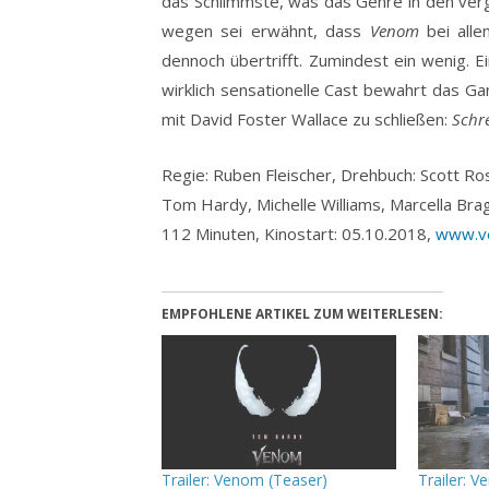
das Schlimmste, was das Genre in den ver
wegen sei erwähnt, dass
Venom
bei alle
dennoch übertrifft. Zumindest ein wenig. E
wirklich sensationelle Cast bewahrt das 
mit David Foster Wallace zu schließen:
Schr
Regie: Ruben Fleischer, Drehbuch: Scott Rosen
Tom Hardy, Michelle Williams, Marcella Bra
112 Minuten, Kinostart: 05.10.2018,
www.v
EMPFOHLENE ARTIKEL ZUM WEITERLESEN:
Trailer: Venom (Teaser)
Trailer: V