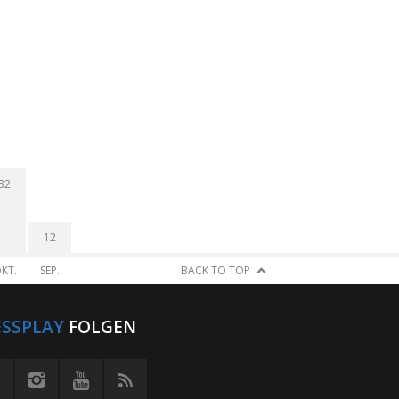
32
12
KT.
SEP.
BACK TO TOP
ESSPLAY
FOLGEN