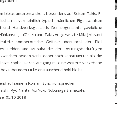
n bleibt unterentwickelt, besonders auf Seiten Takis. Er
suha mit vermeintlich typisch männlichen Eigenschaften
it und Handwerksgeschick. Der sogenannte „weibliche
t Nähkunst, „süß“ sein und Takis Vorgesetzte Miki (Masami
utete homoerotische Gefühle übertüncht der Plot
 des Helden und Mitsuha die der Rettungsbedürftigen
zwischen beiden wirkt dabei noch konstruierter als die
atastrophe. Deren Ausgang ist eine weitere vergebene
 bezaubernden Hülle enttäuschend hohl bleibt.
erend auf seinem Roman, Synchronsprecher
aishi, Ryô Narita, Aoi Yûki, Nobunaga Shimazaki,
se: 05.10.2018