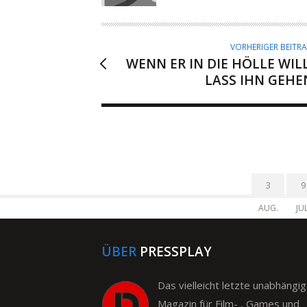
O
R
VORHERIGER BEITR
WENN ER IN DIE HÖLLE WILL
LASS IHN GEHE
3
9
AUG.
JUL
ÜBER
PRESSPLAY
Das vielleicht letzte unabhängi
Magazin für Film- , Games und