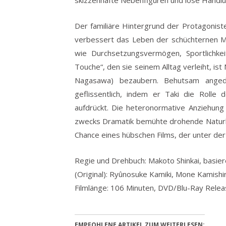
Der familiäre Hintergrund der Protagoniste
verbessert das Leben der schüchternen Mi
wie Durchsetzungsvermögen, Sportlichke
Touche“, den sie seinem Alltag verleiht, is
Nagasawa) bezaubern. Behutsam angede
geflissentlich, indem er Taki die Rolle
aufdrückt. Die heteronormative Anziehung 
zwecks Dramatik bemühte drohende Naturk
Chance eines hübschen Films, der unter der
Regie und Drehbuch: Makoto Shinkai, basi
(Original): Ryûnosuke Kamiki, Mone Kamishir
Filmlänge: 106 Minuten, DVD/Blu-Ray Relea
EMPFOHLENE ARTIKEL ZUM WEITERLESEN: