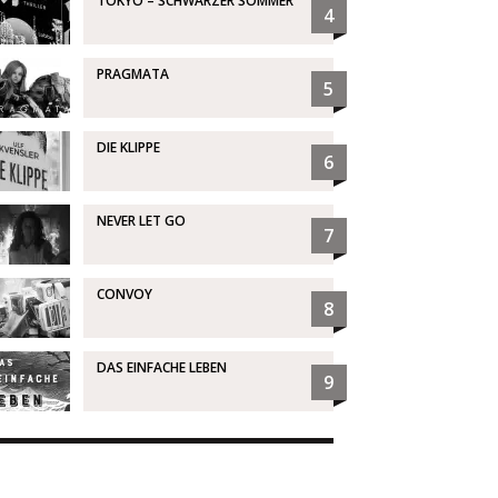
TOKYO – SCHWARZER SOMMER
4
PRAGMATA
5
DIE KLIPPE
6
NEVER LET GO
7
CONVOY
8
DAS EINFACHE LEBEN
9