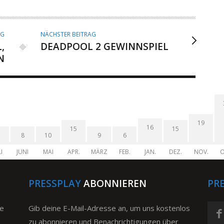
AG
NÄCHSTER BEITRAG
,
DEADPOOL 2 GEWINNSPIEL
N
19
16
15
15
8
10
9
6
I
JUNI
MAI
APR.
MÄRZ
FEB.
JAN.
DEZ.
NOV.
O
PRESSPLAY
ABONNIEREN
PR
ge
Gib deine E-Mail-Adresse an, um uns kostenlos
zu abonnieren und Benachrichtigungen über