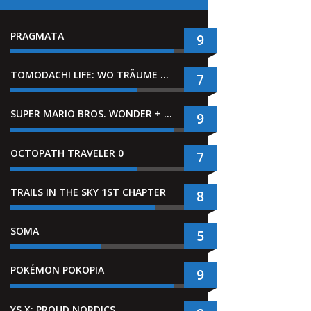
PRAGMATA
9
TOMODACHI LIFE: WO TRÄUME WAHR WERDEN
7
SUPER MARIO BROS. WONDER + GEMEINSAM IM BELLABEL-PARK
9
OCTOPATH TRAVELER 0
7
TRAILS IN THE SKY 1ST CHAPTER
8
SOMA
5
POKÉMON POKOPIA
9
YS X: PROUD NORDICS