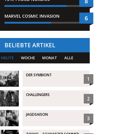
8
MARVEL COSMIC INVASION
6
BELIEBTE ARTIKEL
HEUTE
WOCHE
MONAT
ALLE
DER SYMBIONT
1
CHALLENGERS
2
JAGDSAISON
3