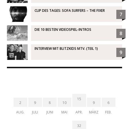
CLIP DES TAGES: SOFA SURFERS – THE FIXER
7
DIE 10 BESTEN VIDEOSPIEL-INTROS
8
INTERVIEW MIT BLITZKIDS MTV. (TEIL 1)
9
15
2
9
8
10
9
6
AUG.
JULI
JUNI
MAI
APR.
MÄRZ
FEB.
32