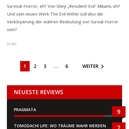
Survival-Horror, eh? Von Shinji „Resident Evil“ Mikami, eh?
Und sein neues Werk The Evil Within soll also die
Verkörperung der wahren Bedeutung von Survial Horror
sein?
25 SEP.
1
2
3
…
6
WEITER
NEUESTE REVIEWS
PRAGMATA
9
TOMODACHI LIFE: WO TRÄUME WAHR WERDEN
7