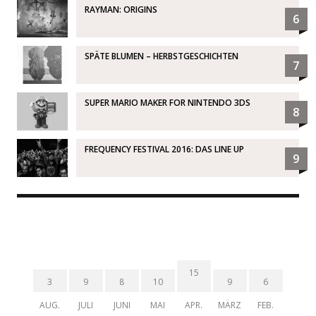
RAYMAN: ORIGINS
6
SPÄTE BLUMEN – HERBSTGESCHICHTEN
7
SUPER MARIO MAKER FOR NINTENDO 3DS
8
FREQUENCY FESTIVAL 2016: DAS LINE UP
9
15
3
9
8
10
9
6
AUG.
JULI
JUNI
MAI
APR.
MÄRZ
FEB.