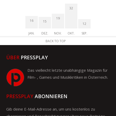
32
19
16
15
12
JAN.
DEZ.
NOV.
OKT.
SEP.
BACK TO TOP
ÜBER
PRESSPLAY
Das vielleicht letzte unabhängige Magazin für
Film- , Games und Musikkritiken in Österreich.
PRESSPLAY
ABONNIEREN
Gib deine E-Mail-Adresse an, um uns kostenlos zu