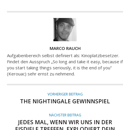
A
MARCO RAUCH
U
Aufgabenbereich selbst definiert als: Kinoplatzbesetzer.
T
Findet den Ausspruch „So long and take it easy, because if
you start taking things seriously, it is the end of you”
O
(Kerouac) sehr ernst zu nehmend.
R
VORHERIGER BEITRAG
THE NIGHTINGALE GEWINNSPIEL
NÄCHSTER BEITRAG
JEDES MAL, WENN WIR UNS IN DER
EISDIELE TREFFEN, EXPLODIERT DEIN