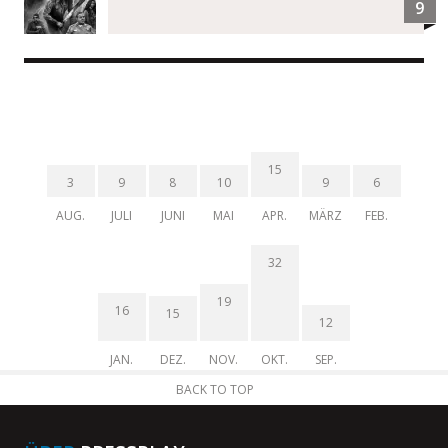
9
15
3
9
8
10
9
6
AUG.
JULI
JUNI
MAI
APR.
MÄRZ
FEB.
32
19
16
15
12
JAN.
DEZ.
NOV.
OKT.
SEP.
BACK TO TOP