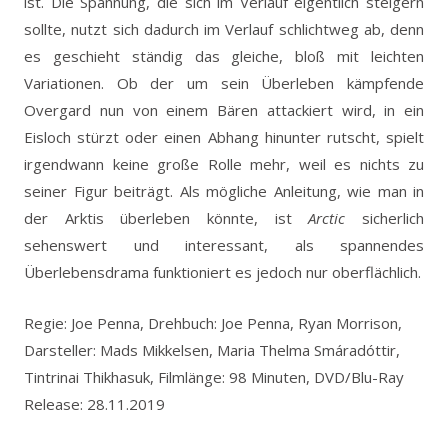
ist. Die Spannung, die sich im Verlauf eigentlich steigern
sollte, nutzt sich dadurch im Verlauf schlichtweg ab, denn
es geschieht ständig das gleiche, bloß mit leichten
Variationen. Ob der um sein Überleben kämpfende
Overgard nun von einem Bären attackiert wird, in ein
Eisloch stürzt oder einen Abhang hinunter rutscht, spielt
irgendwann keine große Rolle mehr, weil es nichts zu
seiner Figur beiträgt. Als mögliche Anleitung, wie man in
der Arktis überleben könnte, ist
Arctic
sicherlich
sehenswert und interessant, als spannendes
Überlebensdrama funktioniert es jedoch nur oberflächlich.
Regie: Joe Penna, Drehbuch: Joe Penna, Ryan Morrison,
Darsteller: Mads Mikkelsen, Maria Thelma Smáradóttir,
Tintrinai Thikhasuk, Filmlänge: 98 Minuten, DVD/Blu-Ray
Release: 28.11.2019