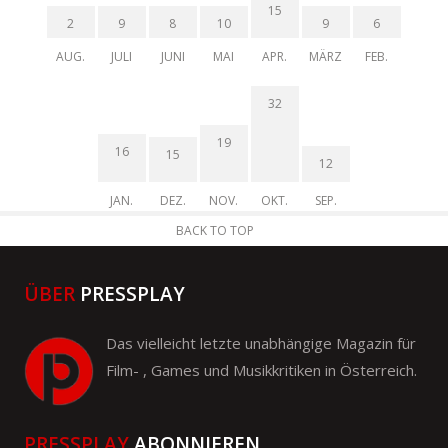
15
2
9
8
10
9
6
AUG.
JULI
JUNI
MAI
APR.
MÄRZ
FEB.
32
19
16
15
12
JAN.
DEZ.
NOV.
OKT.
SEP.
BACK TO TOP
ÜBER
PRESSPLAY
Das vielleicht letzte unabhängige Magazin für
Film- , Games und Musikkritiken in Österreich.
PRESSPLAY
ABONNIEREN