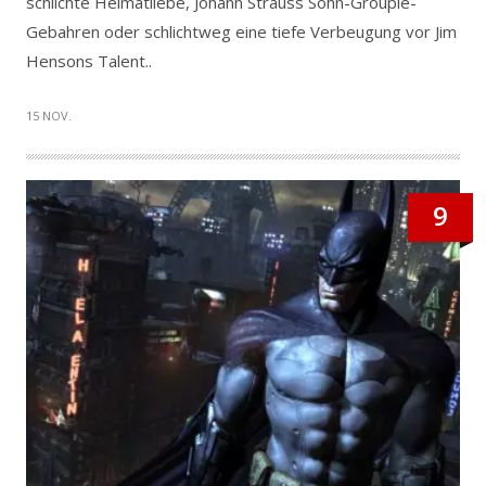
schlichte Heimatliebe, Johann Strauss Sohn-Groupie-
Gebahren oder schlichtweg eine tiefe Verbeugung vor Jim
Hensons Talent..
15 NOV.
9