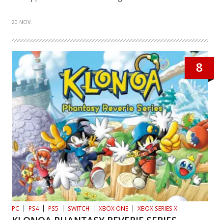
20 NOV.
8
PC
PS4
PS5
SWITCH
XBOX ONE
XBOX SERIES X