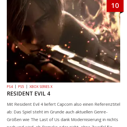
10
PS4
PS5
XBOX SERIES X
RESIDENT EVIL 4
Mit Resident Evil 4 liefert Capcom also einen Referenztitel
ab: Das Spiel steht im Grunde auch aktuellen Genre-
Größen wie The Last of Us dank Modernisierung in nichts
nach und wird, ob Remake oder nicht, ohne Zweifel für