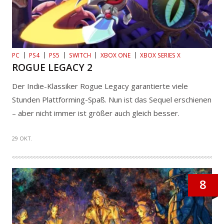
PC
PS4
PS5
SWITCH
XBOX ONE
XBOX SERIES X
ROGUE LEGACY 2
Der Indie-Klassiker Rogue Legacy garantierte viele
Stunden Plattforming-Spaß. Nun ist das Sequel erschienen
– aber nicht immer ist größer auch gleich besser.
29 OKT.
8