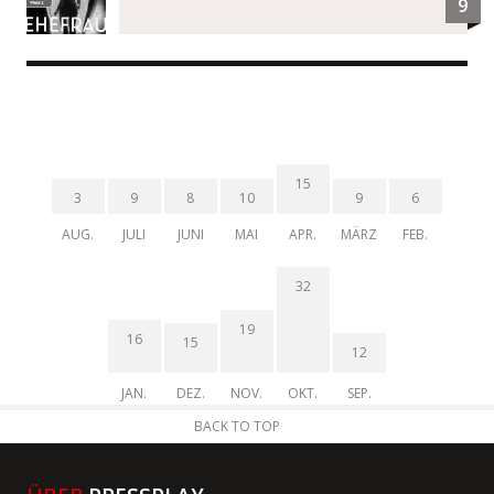
9
15
3
9
8
10
9
6
AUG.
JULI
JUNI
MAI
APR.
MÄRZ
FEB.
32
19
16
15
12
JAN.
DEZ.
NOV.
OKT.
SEP.
BACK TO TOP