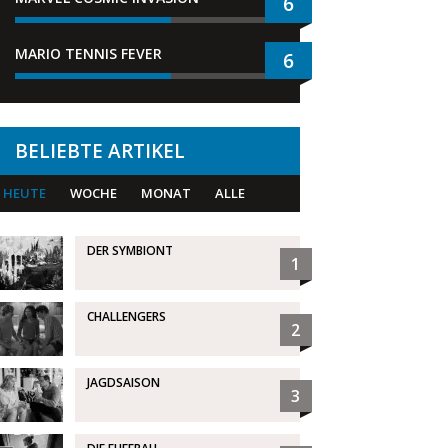
6
MARIO TENNIS FEVER
6
BELIEBTE ARTIKEL
HEUTE
WOCHE
MONAT
ALLE
DER SYMBIONT
1
CHALLENGERS
2
JAGDSAISON
3