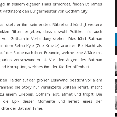
jagd. In seinem eigenen Haus ermordet, finden Lt. James
t Pattinson) den Bürgermeister von Gotham City.
s, stellt er ihm sein erstes Rätsel und kündigt weitere
len Ritter ergeben, dass sowohl Politiker als auch
nd von Gotham in Verbindung stehen. Dies führt Batman
 in dem Selina Kyle (Zoë Kravitz) arbeitet. Bei Nacht als
uf der Suche nach ihrer Freundin, welche eine Affäre mit
spurlos verschwunden ist. Vor den Augen des Batman
und Korruption, welches ihm der Riddler offenbart.
klen Helden auf der großen Leinwand, besticht vor allem
ährend die Story nur vereinzelte Spitzen liefert, macht
zu einem Erlebnis. Gotham lebt, atmet und tropft. Die
t die Epik dieser Momente und liefert eines der
chte der Batman-Filme.