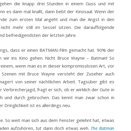
gehen die knapp drei Stunden in einem Guss und mit
nn es dann mal knallt, dann bebt der Kinosaal. Wenn der
unde zum ersten Mal angeht und man die Angst in den
cht mehr still im Sessel sitzen. Die darauffolgende
und befriedigendsten der letzten Jahre.
dings, dass er einen BATMAN-Film gemacht hat. 90% der
 wir ins Kino gehen. Nicht Bruce Wayne – Batman! So
s einem, wenn man es in dieser kompromisslosen Art, vor
 Szenen mit Bruce Wayne versteht der Zuseher auch
magert von seiner nächtlichen Arbeit. Tagsüber gibt es
r Verbrecherjagd, fragt er sich, ob er wirklich der Gute in
urch und durch gebrochen. Das kennt man zwar schon in
Dringlichkeit ist es allerdings neu.
kte. So weit man sich aus dem Fenster gelehnt hat, etwas
raden aufzuhören, tut dann doch etwas weh.
The Batman