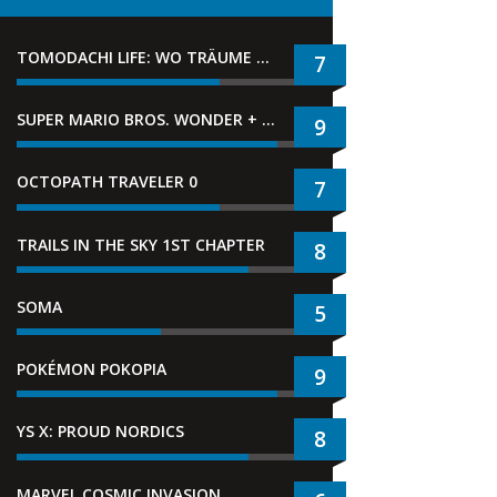
TOMODACHI LIFE: WO TRÄUME WAHR WERDEN
7
SUPER MARIO BROS. WONDER + GEMEINSAM IM BELLABEL-PARK
9
OCTOPATH TRAVELER 0
7
TRAILS IN THE SKY 1ST CHAPTER
8
SOMA
5
POKÉMON POKOPIA
9
YS X: PROUD NORDICS
8
MARVEL COSMIC INVASION