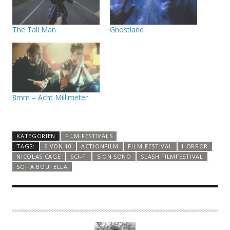
The Tall Man
Ghostland
8mm – Acht Millimeter
KATEGORIEN
FILM-FESTIVALS
TAGS:
6 VON 10
ACTIONFILM
FILM-FESTIVAL
HORROR
NICOLAS CAGE
SCI-FI
SION SONO
SLASH FILMFESTIVAL
SOFIA BOUTELLA