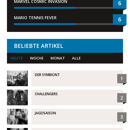
MARVEL COSMIC INVASION
6
MARIO TENNIS FEVER
6
BELIEBTE ARTIKEL
HEUTE
WOCHE
MONAT
ALLE
DER SYMBIONT
1
CHALLENGERS
2
JAGDSAISON
3