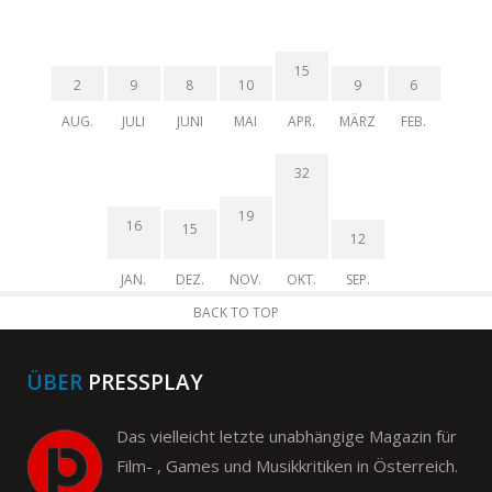
15
2
9
8
10
9
6
AUG.
JULI
JUNI
MAI
APR.
MÄRZ
FEB.
32
19
16
15
12
JAN.
DEZ.
NOV.
OKT.
SEP.
BACK TO TOP
ÜBER
PRESSPLAY
Das vielleicht letzte unabhängige Magazin für
Film- , Games und Musikkritiken in Österreich.