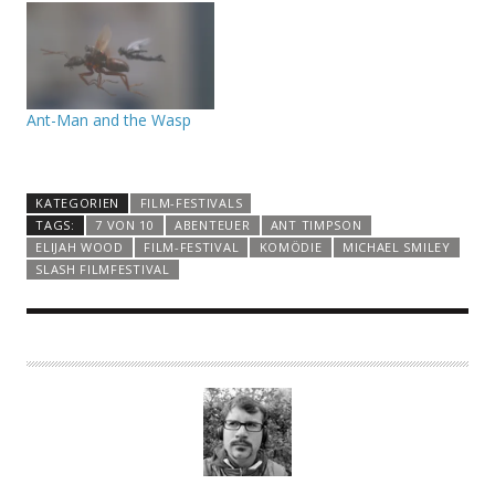
Ant-Man and the Wasp
KATEGORIEN
FILM-FESTIVALS
TAGS:
7 VON 10
ABENTEUER
ANT TIMPSON
ELIJAH WOOD
FILM-FESTIVAL
KOMÖDIE
MICHAEL SMILEY
SLASH FILMFESTIVAL