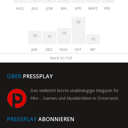
AUG.
JULI
JUNI
MAI
APR.
MÄRZ
FEB.
32
19
16
15
12
JAN.
DEZ.
NOV.
OKT.
SEP.
BACK TO TOP
ÜBER
PRESSPLAY
Das vielleicht letzte unabhängige Magazin für
Film- , Games und Musikkritiken in Österreich.
PRESSPLAY
ABONNIEREN