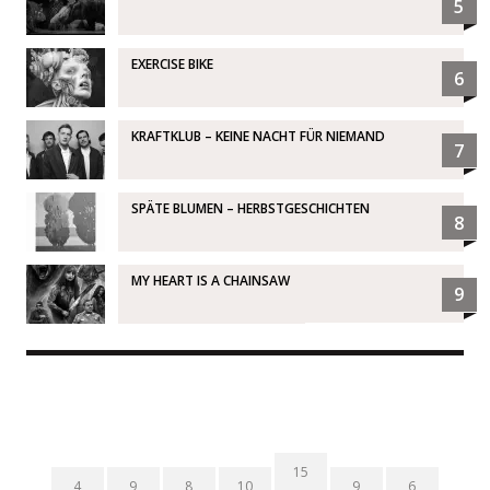
5
EXERCISE BIKE
6
KRAFTKLUB – KEINE NACHT FÜR NIEMAND
7
SPÄTE BLUMEN – HERBSTGESCHICHTEN
8
MY HEART IS A CHAINSAW
9
15
4
9
8
10
9
6