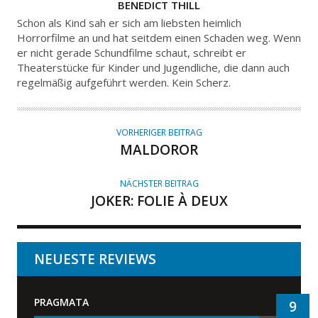
A
BENEDICT THILL
U
Schon als Kind sah er sich am liebsten heimlich
T
Horrorfilme an und hat seitdem einen Schaden weg. Wenn
er nicht gerade Schundfilme schaut, schreibt er
O
Theaterstücke für Kinder und Jugendliche, die dann auch
R
regelmäßig aufgeführt werden. Kein Scherz.
VORHERIGER BEITRAG
MALDOROR
NÄCHSTER BEITRAG
JOKER: FOLIE À DEUX
NEUESTE REVIEWS
PRAGMATA
9