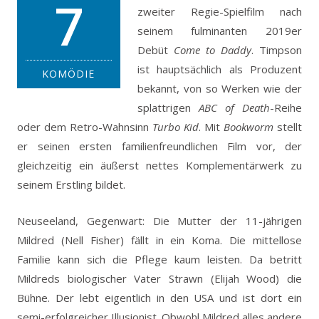
7
zweiter Regie-Spielfilm nach
seinem fulminanten 2019er
Debüt
Come to Daddy
. Timpson
ist hauptsächlich als Produzent
KOMÖDIE
bekannt, von so Werken wie der
splattrigen
ABC of Death
-Reihe
oder dem Retro-Wahnsinn
Turbo Kid
. Mit
Bookworm
stellt
er seinen ersten familienfreundlichen Film vor, der
gleichzeitig ein äußerst nettes Komplementärwerk zu
seinem Erstling bildet.
Neuseeland, Gegenwart: Die Mutter der 11-jährigen
Mildred (Nell Fisher) fällt in ein Koma. Die mittellose
Familie kann sich die Pflege kaum leisten. Da betritt
Mildreds biologischer Vater Strawn (Elijah Wood) die
Bühne. Der lebt eigentlich in den USA und ist dort ein
semi-erfolgreicher Illusionist. Obwohl Mildred alles andere