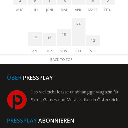
2
9
8
10
9
6
AUG.
JULI
JUNI
MAI
APR.
MÄRZ
FEB.
32
19
16
15
12
JAN.
DEZ.
NOV.
OKT.
SEP.
BACK TO TOP
ÜBER
PRESSPLAY
Das vielleicht letzte unabhängige Magazin für
Film- , Games und Musikkritiken in Österreich.
PRESSPLAY
ABONNIEREN