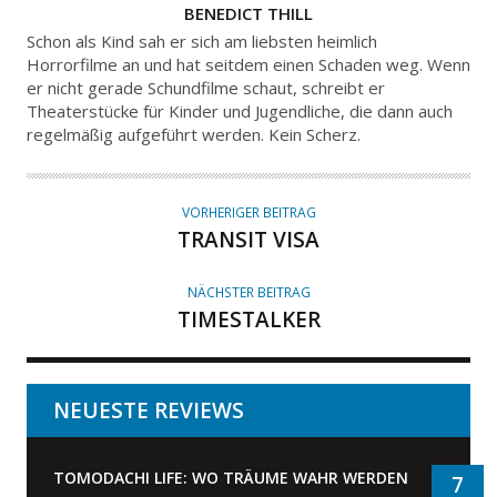
A
BENEDICT THILL
U
Schon als Kind sah er sich am liebsten heimlich
T
Horrorfilme an und hat seitdem einen Schaden weg. Wenn
er nicht gerade Schundfilme schaut, schreibt er
O
Theaterstücke für Kinder und Jugendliche, die dann auch
R
regelmäßig aufgeführt werden. Kein Scherz.
VORHERIGER BEITRAG
TRANSIT VISA
NÄCHSTER BEITRAG
TIMESTALKER
NEUESTE REVIEWS
TOMODACHI LIFE: WO TRÄUME WAHR WERDEN
7