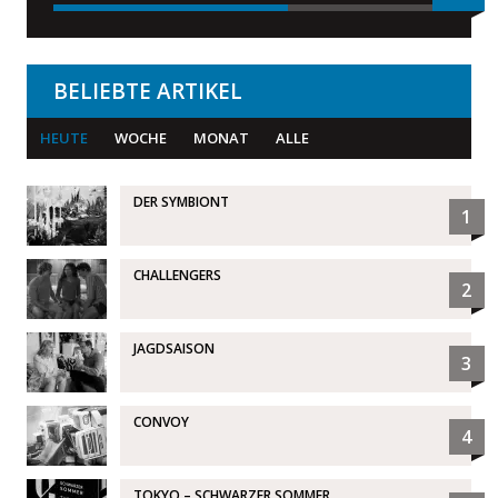
BELIEBTE ARTIKEL
HEUTE
WOCHE
MONAT
ALLE
DER SYMBIONT
1
CHALLENGERS
2
JAGDSAISON
3
CONVOY
4
TOKYO – SCHWARZER SOMMER