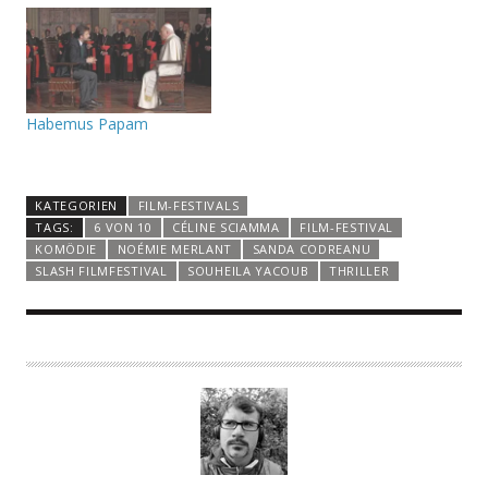
Habemus Papam
KATEGORIEN
FILM-FESTIVALS
TAGS:
6 VON 10
CÉLINE SCIAMMA
FILM-FESTIVAL
KOMÖDIE
NOÉMIE MERLANT
SANDA CODREANU
SLASH FILMFESTIVAL
SOUHEILA YACOUB
THRILLER