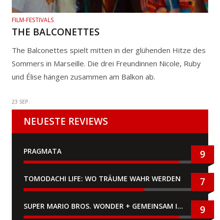
FILM-FESTIVALS
THE BALCONETTES
The Balconettes spielt mitten in der glühenden Hitze des
Sommers in Marseille. Die drei Freundinnen Nicole, Ruby
und Élise hängen zusammen am Balkon ab.
23 SEP.
NEUESTE REVIEWS
PRAGMATA
9
TOMODACHI LIFE: WO TRÄUME WAHR WERDEN
7
SUPER MARIO BROS. WONDER + GEMEINSAM IM BELLABEL-PARK
9