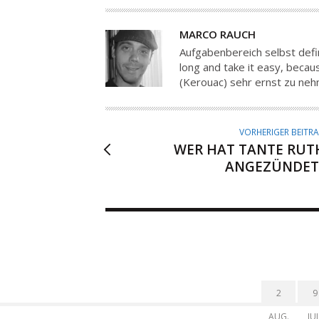
A
MARCO RAUCH
U
Aufgabenbereich selbst defin
T
long and take it easy, because
(Kerouac) sehr ernst zu ne
O
R
VORHERIGER BEITR
WER HAT TANTE RUT
ANGEZÜNDET
2
9
AUG.
JUL