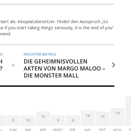
iert als: Kinoplatzbesetzer. Findet den Ausspruch „So
 if you start taking things seriously, it is the end of you”
hmend.
AG
NÄCHSTER BEITRAG
H
DIE GEHEIMNISVOLLEN
?
AKTEN VON MARGO MALOO –
DIE MONSTER MALL
19
16
15
15
8
10
9
6
I
JUNI
MAI
APR.
MÄRZ
FEB.
JAN.
DEZ.
NOV.
O