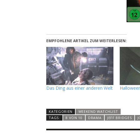
EMPFOHLENE ARTIKEL ZUM WEITERLESEN:
Das Ding aus einer anderen Welt
Hallowee
KATEGORIEN
WEEKEND WATCHLIST
TAGS:
8 VON 10
DRAMA
JEFF BRIDGES
J