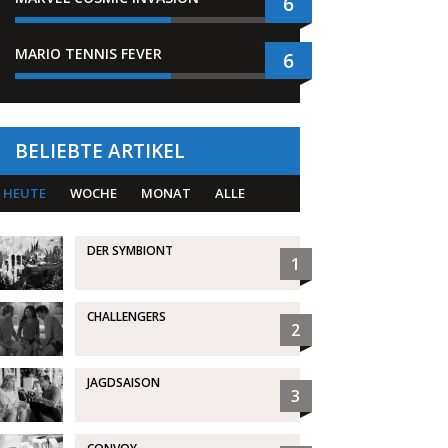
6
MARIO TENNIS FEVER
6
BELIEBTE ARTIKEL
HEUTE
WOCHE
MONAT
ALLE
DER SYMBIONT
1
CHALLENGERS
2
JAGDSAISON
3