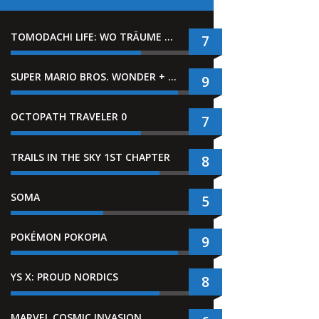
TOMODACHI LIFE: WO TRÄUME WAHR WERDEN
7
SUPER MARIO BROS. WONDER + GEMEINSAM IM BELLABEL-PARK
9
OCTOPATH TRAVELER 0
7
TRAILS IN THE SKY 1ST CHAPTER
8
SOMA
5
POKÉMON POKOPIA
9
YS X: PROUD NORDICS
8
MARVEL COSMIC INVASION