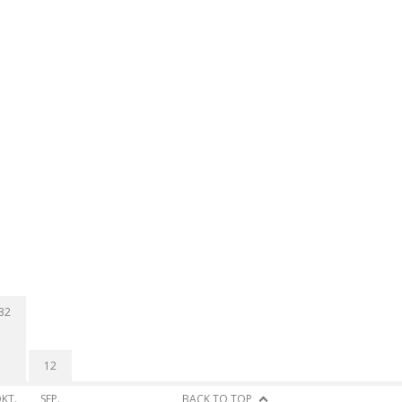
32
12
KT.
SEP.
BACK TO TOP