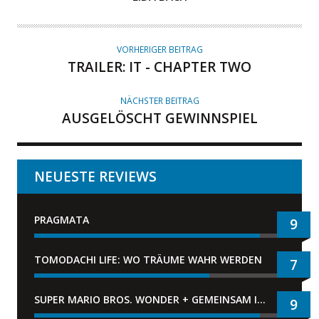
U
T
O
VORHERIGER BEITRAG
R
TRAILER: IT - CHAPTER TWO
NÄCHSTER BEITRAG
AUSGELÖSCHT GEWINNSPIEL
NEUESTE REVIEWS
PRAGMATA
9
TOMODACHI LIFE: WO TRÄUME WAHR WERDEN
7
SUPER MARIO BROS. WONDER + GEMEINSAM IM BELLABEL-PARK
9