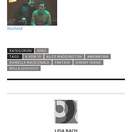
Renfield
KATEGORIEN
KINO
TAGS:
6 VON 10
ALICE WADDINGTON
AWKWAFINA
DANIELLE MACDONALD
FANTASY
JEREMY IRVINE
MILLA JOVOVICH
A
LIDA BACH