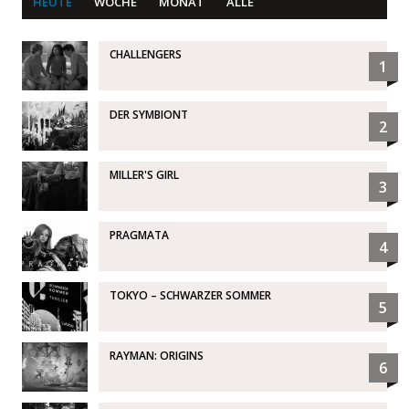
HEUTE
WOCHE
MONAT
ALLE
CHALLENGERS
1
DER SYMBIONT
2
MILLER'S GIRL
3
PRAGMATA
4
TOKYO – SCHWARZER SOMMER
5
RAYMAN: ORIGINS
6