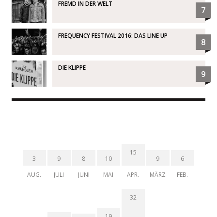
FREMD IN DER WELT
7
FREQUENCY FESTIVAL 2016: DAS LINE UP
8
DIE KLIPPE
9
15
3
9
8
10
9
6
AUG.
JULI
JUNI
MAI
APR.
MÄRZ
FEB.
32
19