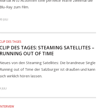
Martial Arts-Actionfilm Eine perfekte Waffe zweimal die
Blu-Ray zum Film.
10 JULI
CLIP DES TAGES
CLIP DES TAGES: STEAMING SATELLITES –
RUNNING OUT OF TIME
Neues von den Steaming Satellites: Die brandneue Single
Running out of Time der Salzburger ist draußen und kann
sich wirklich hören lassen.
9 JULI
INTERVIEW