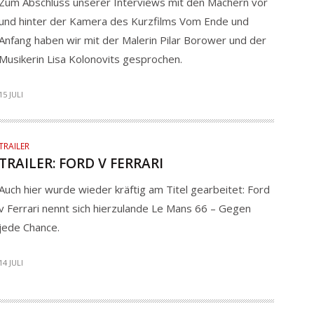
Zum Abschluss unserer Interviews mit den Machern vor
und hinter der Kamera des Kurzfilms Vom Ende und
Anfang haben wir mit der Malerin Pilar Borower und der
Musikerin Lisa Kolonovits gesprochen.
15 JULI
TRAILER
TRAILER: FORD V FERRARI
Auch hier wurde wieder kräftig am Titel gearbeitet: Ford
v Ferrari nennt sich hierzulande Le Mans 66 – Gegen
jede Chance.
14 JULI