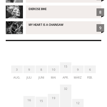
EXERCISE BIKE
8
MY HEART IS A CHAINSAW
9
15
3
9
8
10
9
6
AUG.
JULI
JUNI
MAI
APR.
MÄRZ
FEB.
32
19
16
15
12