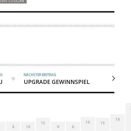
TEVE COOGAN
AG
NÄCHSTER BEITRAG
U
UPGRADE GEWINNSPIEL
19
16
15
15
8
10
9
6