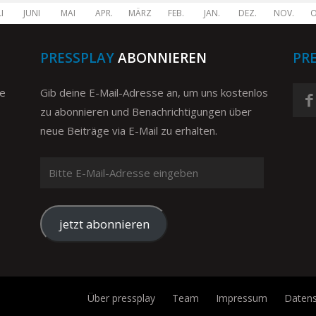
I
JUNI
MAI
APR.
MÄRZ
FEB.
JAN.
DEZ.
NOV.
O
PRESSPLAY
ABONNIEREN
PR
ge
Gib deine E-Mail-Adresse an, um uns kostenlos
zu abonnieren und Benachrichtigungen über
neue Beiträge via E-Mail zu erhalten.
Bitte
E-
Mail-
Adresse
jetzt abonnieren
eingeben
Über pressplay
Team
Impressum
Datens