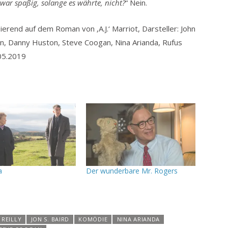
 war spaßig, solange es währte, nicht?
“ Nein.
sierend auf dem Roman von ‚A.J.‘ Marriot, Darsteller: John
on, Danny Huston, Steve Coogan, Nina Arianda, Rufus
.05.2019
a
Der wunderbare Mr. Rogers
 REILLY
JON S. BAIRD
KOMÖDIE
NINA ARIANDA