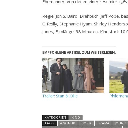
Ehemänner, von denen einer resümiert: „
Es
Regie: Jon S. Baird, Drehbuch: Jeff Pope, ba
C. Reilly, Stephanie Hyam, Shirley Henders
Jones, Filmlänge: 98 Minuten, Kinostart: 10
EMPFOHLENE ARTIKEL ZUM WEITERLESEN:
Trailer: Stan & Ollie
Philomen
KATEGORIEN
KINO
TAGS:
4 VON 10
BIOPIC
DRAMA
JOHN C.