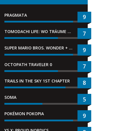
PRAGMATA
9
TOMODACHI LIFE: WO TRÄUME WAHR WERDEN
7
SUPER MARIO BROS. WONDER + GEMEINSAM IM BELLABEL-PARK
9
OCTOPATH TRAVELER 0
7
TRAILS IN THE SKY 1ST CHAPTER
8
SOMA
5
POKÉMON POKOPIA
9
YS X: PROUD NORDICS