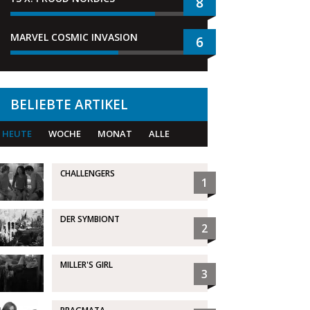
8
MARVEL COSMIC INVASION
6
BELIEBTE ARTIKEL
HEUTE
WOCHE
MONAT
ALLE
CHALLENGERS
1
DER SYMBIONT
2
MILLER'S GIRL
3