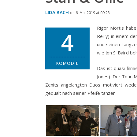
LIDA BACH
on 6. Mai 2019 at 09:23
Rigor Mortis habe 
4
Reilly) in einem d
und seinen Langzei
wie Jon S. Baird be
KOMÖDIE
Das ist quasi fil
Jones). Der Tour-
Zenits angelangten Duos motiviert wede
gequält nach seiner Pfeife tanzen.