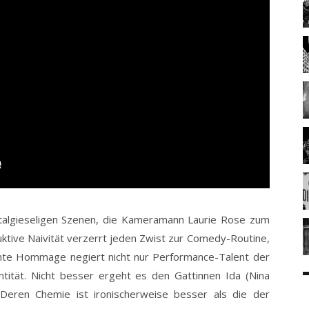
ostalgieseligen Szenen, die Kameramann Laurie Rose zum
tive Naivität verzerrt jeden Zwist zur Comedy-Routine,
ante Hommage negiert nicht nur Performance-Talent der
ntität. Nicht besser ergeht es den Gattinnen Ida (Nina
. Deren Chemie ist ironischerweise besser als die der