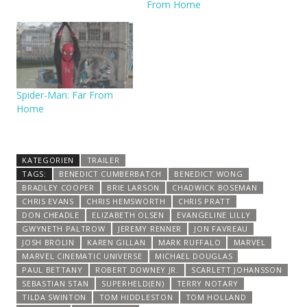
From Home
Spider-Man: Far From
Home
KATEGORIEN
TRAILER
TAGS:
BENEDICT CUMBERBATCH
BENEDICT WONG
BRADLEY COOPER
BRIE LARSON
CHADWICK BOSEMAN
CHRIS EVANS
CHRIS HEMSWORTH
CHRIS PRATT
DON CHEADLE
ELIZABETH OLSEN
EVANGELINE LILLY
GWYNETH PALTROW
JEREMY RENNER
JON FAVREAU
JOSH BROLIN
KAREN GILLAN
MARK RUFFALO
MARVEL
MARVEL CINEMATIC UNIVERSE
MICHAEL DOUGLAS
PAUL BETTANY
ROBERT DOWNEY JR.
SCARLETT JOHANSSON
SEBASTIAN STAN
SUPERHELD(EN)
TERRY NOTARY
TILDA SWINTON
TOM HIDDLESTON
TOM HOLLAND