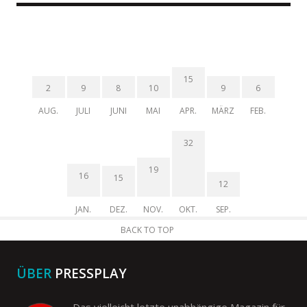
15
2
9
8
10
9
6
AUG.
JULI
JUNI
MAI
APR.
MÄRZ
FEB.
32
19
16
15
12
JAN.
DEZ.
NOV.
OKT.
SEP.
BACK TO TOP
ÜBER
PRESSPLAY