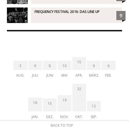
FREQUENCY FESTIVAL 2016: DAS LINE UP
9
15
3
9
8
10
9
6
AUG.
JULI
JUNI
MAI
APR.
MÄRZ
FEB.
32
19
16
15
12
JAN.
DEZ.
NOV.
OKT.
SEP.
BACK TO TOP