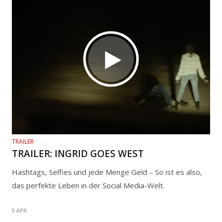
TRAILER
TRAILER: INGRID GOES WEST
Hashtags, Selfies und jede Menge Geld – So ist es also,
das perfekte Leben in der Social Media-Welt.
9 APR.