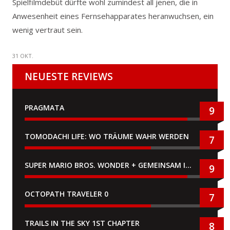
Spielfilmdebüt dürfte wohl zumindest all jenen, die in
Anwesenheit eines Fernsehapparates heranwuchsen, ein
wenig vertraut sein.
31 OKT.
NEUESTE REVIEWS
PRAGMATA
9
TOMODACHI LIFE: WO TRÄUME WAHR WERDEN
7
SUPER MARIO BROS. WONDER + GEMEINSAM IM BELLABEL-PARK
9
OCTOPATH TRAVELER 0
7
TRAILS IN THE SKY 1ST CHAPTER
8