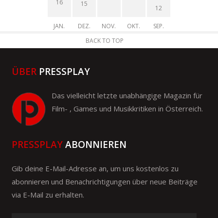
16
15
12
JAN.
DEZ.
NOV.
OKT.
SEP.
BACK TO TOP
ÜBER
PRESSPLAY
Das vielleicht letzte unabhängige Magazin für
Film- , Games und Musikkritiken in Österreich.
PRESSPLAY
ABONNIEREN
Gib deine E-Mail-Adresse an, um uns kostenlos zu
abonnieren und Benachrichtigungen über neue Beiträge
via E-Mail zu erhalten.