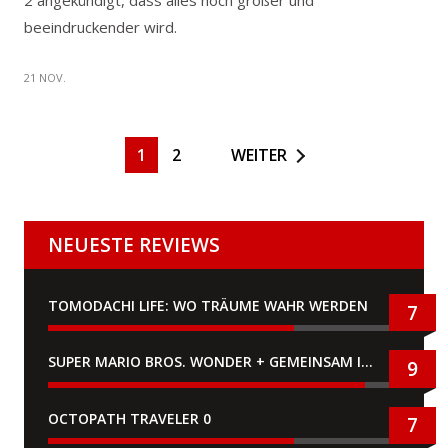
2 angekündigt, dass alles noch größer und
beeindruckender wird.
21 NOV.
1
2
WEITER
NEUESTE REVIEWS
TOMODACHI LIFE: WO TRÄUME WAHR WERDEN
7
SUPER MARIO BROS. WONDER + GEMEINSAM IM BELLABEL-PARK
9
OCTOPATH TRAVELER 0
7