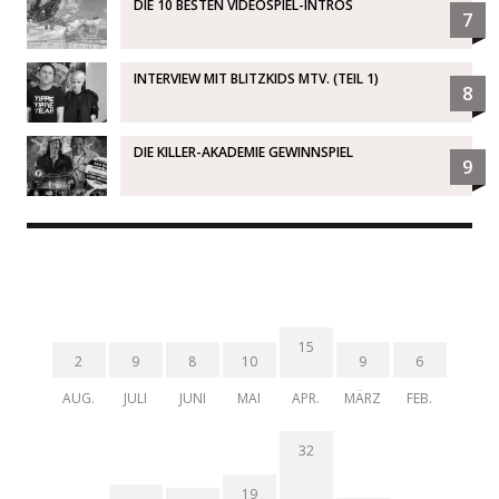
DIE 10 BESTEN VIDEOSPIEL-INTROS
7
INTERVIEW MIT BLITZKIDS MTV. (TEIL 1)
8
DIE KILLER-AKADEMIE GEWINNSPIEL
9
15
2
9
8
10
9
6
AUG.
JULI
JUNI
MAI
APR.
MÄRZ
FEB.
32
19