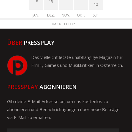
16
15
12
JAN.
DEZ.
NOV.
OKT.
SEP.
BACK TO TOP
ÜBER
PRESSPLAY
Das vielleicht letzte unabhängige Magazin für
Film- , Games und Musikkritiken in Österreich.
PRESSPLAY
ABONNIEREN
Gib deine E-Mail-Adresse an, um uns kostenlos zu
abonnieren und Benachrichtigungen über neue Beiträge
via E-Mail zu erhalten.
Bitte