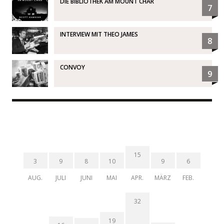
DIE BIBLIOTHEK AM MOUNT CHAR
7
INTERVIEW MIT THEO JAMES
8
CONVOY
9
15
3
9
8
10
9
6
AUG.
JULI
JUNI
MAI
APR.
MÄRZ
FEB.
32
19