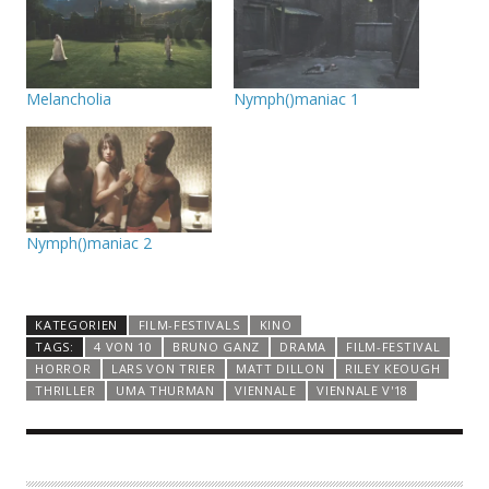
Melancholia
Nymph()maniac 1
Nymph()maniac 2
KATEGORIEN
FILM-FESTIVALS
KINO
TAGS:
4 VON 10
BRUNO GANZ
DRAMA
FILM-FESTIVAL
HORROR
LARS VON TRIER
MATT DILLON
RILEY KEOUGH
THRILLER
UMA THURMAN
VIENNALE
VIENNALE V'18