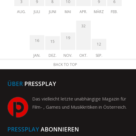
3
9
8
10
9
6
AUG.
JULI
JUNI
MAI
APR.
MÄRZ
FEB.
32
19
16
15
12
JAN.
DEZ.
NOV.
OKT.
SEP.
BACK TO TOP
ÜBER
PRESSPLAY
Das vielleicht letzte unabhängige Magazin für
Film- , Games und Musikkritiken in Österreich.
PRESSPLAY
ABONNIEREN