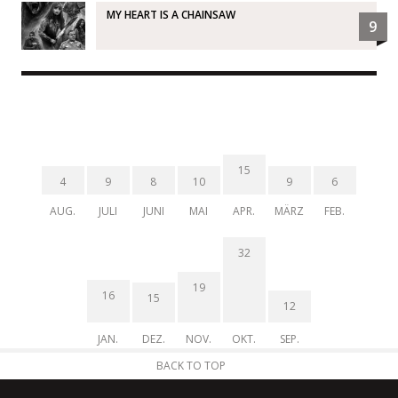
MY HEART IS A CHAINSAW
9
15
4
9
8
10
9
6
AUG.
JULI
JUNI
MAI
APR.
MÄRZ
FEB.
32
19
16
15
12
JAN.
DEZ.
NOV.
OKT.
SEP.
BACK TO TOP