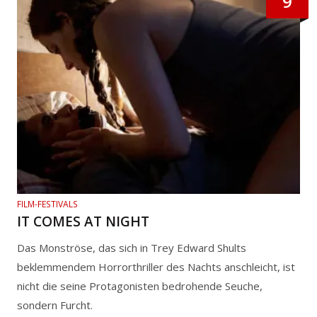
9
FILM-FESTIVALS
IT COMES AT NIGHT
Das Monströse, das sich in Trey Edward Shults
beklemmendem Horrorthriller des Nachts anschleicht, ist
nicht die seine Protagonisten bedrohende Seuche,
sondern Furcht.