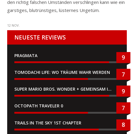
den richtig falschen Umständen verschlingen kann wie ein
garstiges, blutrünstiges, lüsternes Ungetüm.
12 NOV.
NEUESTE REVIEWS
PRAGMATA
9
TOMODACHI LIFE: WO TRÄUME WAHR WERDEN
7
SUPER MARIO BROS. WONDER + GEMEINSAM IM BELLABEL-PARK
9
OCTOPATH TRAVELER 0
7
TRAILS IN THE SKY 1ST CHAPTER
8