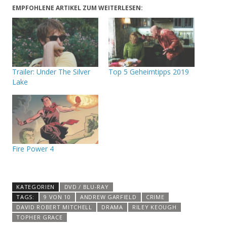
EMPFOHLENE ARTIKEL ZUM WEITERLESEN:
Trailer: Under The Silver
Top 5 Geheimtipps 2019
Lake
Fire Power 4
KATEGORIEN
DVD / BLU-RAY
TAGS:
9 VON 10
ANDREW GARFIELD
CRIME
DAVID ROBERT MITCHELL
DRAMA
RILEY KEOUGH
TOPHER GRACE