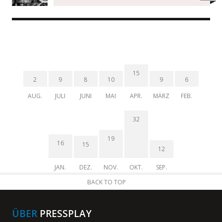
15
2
9
8
10
9
6
AUG.
JULI
JUNI
MAI
APR.
MÄRZ
FEB.
32
19
16
15
12
JAN.
DEZ.
NOV.
OKT.
SEP.
BACK TO TOP
ÜBER
PRESSPLAY