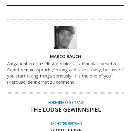
A
MARCO RAUCH
U
Aufgabenbereich selbst definiert als: Kinoplatzbesetzer.
T
Findet den Ausspruch „So long and take it easy, because if
you start taking things seriously, it is the end of you”
O
(Kerouac) sehr ernst zu nehmend.
R
VORHERIGER BEITRAG
THE LODGE GEWINNSPIEL
NÄCHSTER BEITRAG
TOXIC LOVE