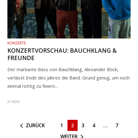
KONZERTE
KONZERTVORSCHAU: BAUCHKLANG &
FREUNDE
Der markante Bass von Bauchklang, Alexander Böck,
verlässt Ende des Jahres die Band. Grund genug, um noch
einmal richtig zu feiern…
21 NOV.
ZURÜCK
1
2
3
4
…
7
WEITER