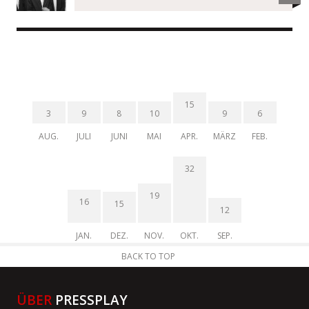
15
3
9
8
10
9
6
AUG.
JULI
JUNI
MAI
APR.
MÄRZ
FEB.
32
19
16
15
12
JAN.
DEZ.
NOV.
OKT.
SEP.
BACK TO TOP
ÜBER
PRESSPLAY