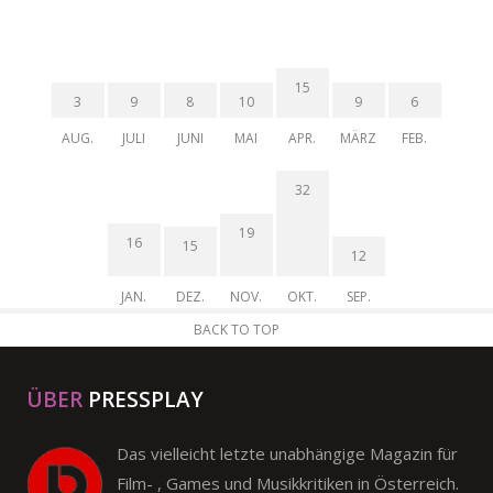
15
3
9
8
10
9
6
AUG.
JULI
JUNI
MAI
APR.
MÄRZ
FEB.
32
19
16
15
12
JAN.
DEZ.
NOV.
OKT.
SEP.
BACK TO TOP
ÜBER
PRESSPLAY
Das vielleicht letzte unabhängige Magazin für
Film- , Games und Musikkritiken in Österreich.