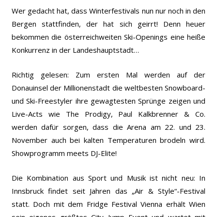
Wer gedacht hat, dass Winterfestivals nun nur noch in den
Bergen stattfinden, der hat sich geirrt! Denn heuer
bekommen die österreichweiten Ski-Openings eine heiße
Konkurrenz in der Landeshauptstadt…
Richtig gelesen: Zum ersten Mal werden auf der
Donauinsel der Millionenstadt die weltbesten Snowboard-
und Ski-Freestyler ihre gewagtesten Sprünge zeigen und
Live-Acts wie The Prodigy, Paul Kalkbrenner & Co.
werden dafür sorgen, dass die Arena am 22. und 23.
November auch bei kalten Temperaturen brodeln wird.
Showprogramm meets DJ-Elite!
Die Kombination aus Sport und Musik ist nicht neu: In
Innsbruck findet seit Jahren das „Air & Style“-Festival
statt. Doch mit dem Fridge Festival Vienna erhält Wien
sein eigenes größtes City Jump Event und wartet mit