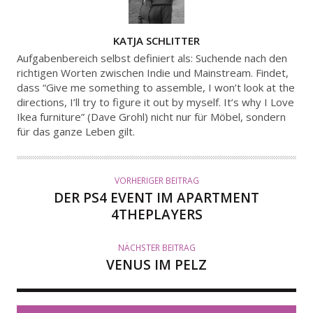
A
KATJA SCHLITTER
U
Aufgabenbereich selbst definiert als: Suchende nach den
T
richtigen Worten zwischen Indie und Mainstream. Findet,
dass “Give me something to assemble, I won’t look at the
O
directions, I’ll try to figure it out by myself. It’s why I Love
R
Ikea furniture” (Dave Grohl) nicht nur für Möbel, sondern
für das ganze Leben gilt.
VORHERIGER BEITRAG
DER PS4 EVENT IM APARTMENT
4THEPLAYERS
NÄCHSTER BEITRAG
VENUS IM PELZ