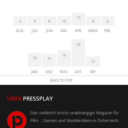
15
4
9
8
10
9
6
AUG.
JULI
JUNI
MAI
APR.
MÄRZ
FEB.
32
19
16
15
12
JAN.
DEZ.
NOV.
OKT.
SEP.
BACK TO TOP
ÜBER
PRESSPLAY
Das vielleicht letzte unabhängige Magazin für
Film- , Games und Musikkritiken in Österreich.