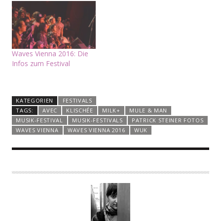
Waves Vienna 2016: Die
Infos zum Festival
KATEGORIEN
FESTIVALS
TAGS:
AVEC
KLISCHÉE
MILK+
MULE & MAN
MUSIK-FESTIVAL
MUSIK-FESTIVALS
PATRICK STEINER FOTOS
WAVES VIENNA
WAVES VIENNA 2016
WUK