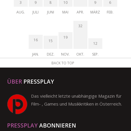
3
9
8
10
9
6
AUG.
JULI
JUNI
MAI
APR.
MÄRZ
FEB.
32
19
16
15
12
JAN.
DEZ.
NOV.
OKT.
SEP.
BACK TO TOP
ÜBER
PRESSPLAY
Das vielleicht letzte unabhängige Magazin für
Film- , Games und Musikkritiken in Österreich.
PRESSPLAY
ABONNIEREN