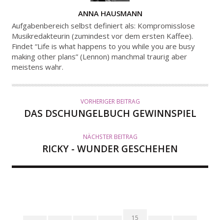
A
ANNA HAUSMANN
U
Aufgabenbereich selbst definiert als: Kompromisslose
T
Musikredakteurin (zumindest vor dem ersten Kaffee).
Findet “Life is what happens to you while you are busy
O
making other plans” (Lennon) manchmal traurig aber
R
meistens wahr.
VORHERIGER BEITRAG
DAS DSCHUNGELBUCH GEWINNSPIEL
NÄCHSTER BEITRAG
RICKY - WUNDER GESCHEHEN
15