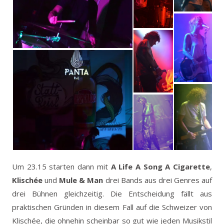
Um 23.15 starten dann mit
A Life A Song A Cigarette
,
Klischée
und
Mule & Man
drei Bands aus drei Genres auf
drei Bühnen gleichzeitig. Die Entscheidung fällt aus
praktischen Gründen in diesem Fall auf die Schweizer von
Klischée, die ohnehin scheinbar so gut wie jeden Musikstil