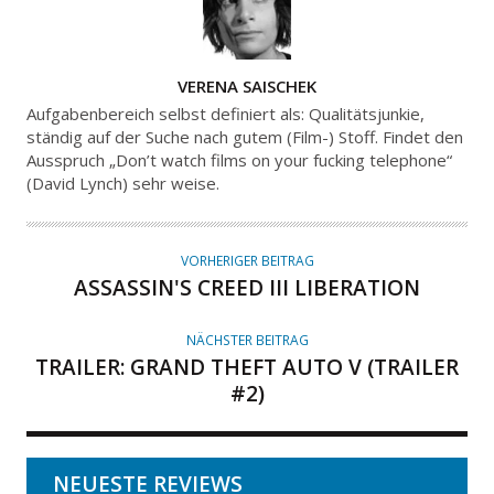
A
VERENA SAISCHEK
U
Aufgabenbereich selbst definiert als: Qualitätsjunkie,
T
ständig auf der Suche nach gutem (Film-) Stoff. Findet den
Ausspruch „Don’t watch films on your fucking telephone“
O
(David Lynch) sehr weise.
R
VORHERIGER BEITRAG
ASSASSIN'S CREED III LIBERATION
NÄCHSTER BEITRAG
TRAILER: GRAND THEFT AUTO V (TRAILER
#2)
NEUESTE REVIEWS