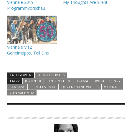
Viennale 2019
My Thoughts Are Silent
Programmvorschau
Viennale V’12
Geheimtipps, Teil Eins
KATEGORIEN
FILM-FESTIVALS
TAGS:
8 VON 10
BENH ZEITLIN
DRAMA
DWIGHT HENRY
FANTASY
FILM-FESTIVAL
QUVENZHANÉ WALLIS
VIENNALE
VIENNALE V'12