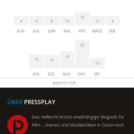
15
4
9
8
10
9
6
AUG.
JULI
JUNI
MAI
APR.
MÄRZ
FEB.
32
19
16
15
12
JAN.
DEZ.
NOV.
OKT.
SEP.
BACK TO TOP
ÜBER
PRESSPLAY
Das vielleicht letzte unabhängige Magazin für
Film- , Games und Musikkritiken in Österreich.